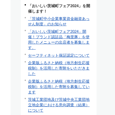
「おいしい茨城町フェア2024」を開
催します！
「茨城町中小企業事業資金融資あっ
せん制度」のお知らせ
「おいしい茨城町フェア2024」開
催！ブランド認証品「梅里豚」を使
用したメニューの出店者を募集しま
す。
セーフティネット保証認定について
企業版ふるさと納税（地方創生応援
税制）を活用した寄附をいただきま
した
企業版ふるさと納税（地方創生応援
税制）を活用した寄附を募集してい
ます
茨城工業団地及び茨城中央工業団地
立地企業における意向調査（結果）
について