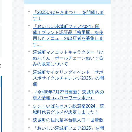
「2025いばらきまつり」を開催しま
す！
「おいしい茨城町フェア2024」開
催！ブランド認証品「梅里豚」を使
用したメニューの出店者を募集しま
す。
茨城町マスコットキャラクター「ひ
ぬ丸くん」ボールチェーンぬいぐる
みの販売について
日
茨城町サイクリングイベント「サポ
スポサイクルチャレンジ2025」の開
催
（令和8年7月27日更新）茨城町内の
求人情報（ハローワーク水戸）
シン・いばらきメシ総選挙2024 茨
城町代表グルメが決定しました！
茨城町の住民基本台帳人口・世帯数
「おいしい茨城町フェア2025」を開