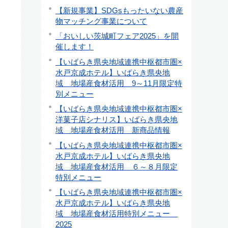
【新規事業】SDGsもったいない農産
物マッチング事業について
「おいしい茨城町フェア2025」を開
催します！
【いばらき県央地域連携中枢都市圏×
水戸京成ホテル】いばらき県央地
域 地場産食材活用 9～11月限定特
た
別メニュー
【いばらき県央地域連携中枢都市圏×
洋菓子店シナリス】いばらき県央地
域 地場産食材活用 新商品情報
【いばらき県央地域連携中枢都市圏×
水戸京成ホテル】いばらき県央地
域 地場産食材活用 ６～８月限定
特別メニュー
【いばらき県央地域連携中枢都市圏×
水戸京成ホテル】いばらき県央地
域 地場産食材活用特別メニュー
2025