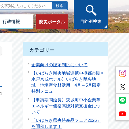
行政情報
防災ポータル
カテゴリー
企業向けの認定制度について
【いばらき県央地域連携中枢都市圏×
水戸京成ホテル】いばらき県央地
域 地場産食材活用 4月～5月限定
特別メニュー
4
【申請期間延長】茨城町中小企業等
エネルギー価格高騰対策支援金につ
いて
「いばらき県央特産品フェア2026」
を開催します！