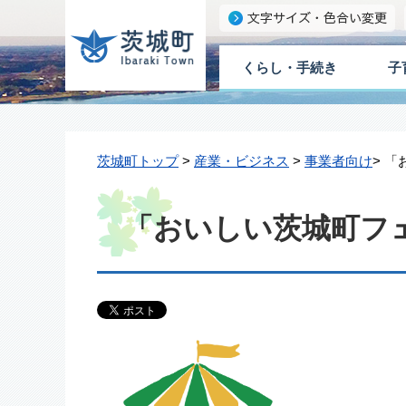
くらし・手続き
子
茨城町トップ
>
産業・ビジネス
>
事業者向け
> 
「おいしい茨城町フェ