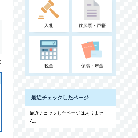
日
最近チェックしたページ
最近チェックしたページはありませ
ん。