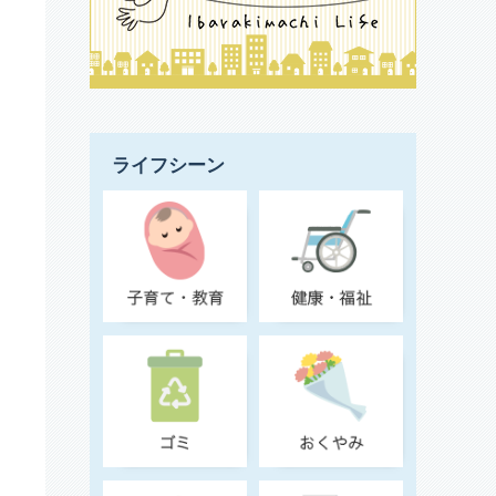
ライフシーン