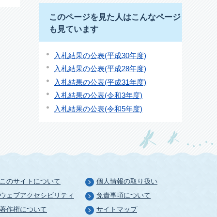
このページを見た人はこんなページ
も見ています
入札結果の公表(平成30年度)
入札結果の公表(平成28年度)
入札結果の公表(平成31年度)
入札結果の公表(令和3年度)
入札結果の公表(令和5年度)
このサイトについて
個人情報の取り扱い
ウェブアクセシビリティ
免責事項について
著作権について
サイトマップ