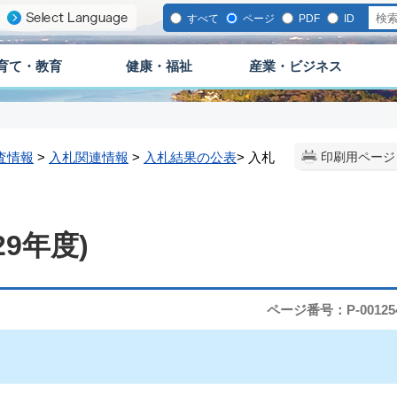
すべて
ページ
PDF
ID
育て・教育
健康・福祉
産業・ビジネス
査情報
>
入札関連情報
>
入札結果の公表
> 入札
印刷用ページ
9年度)
ページ番号：P-00125