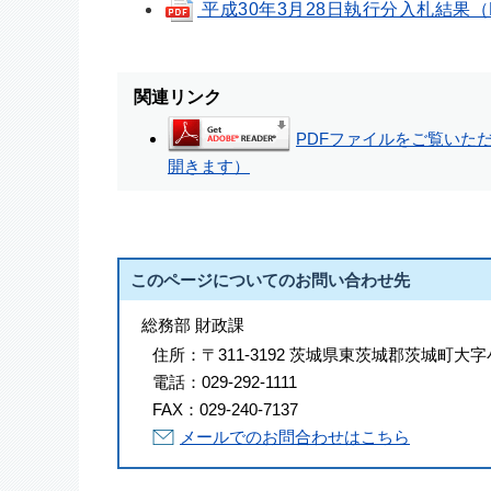
平成30年3月28日執行分入札結果（P
関連リンク
PDFファイルをご覧いただく
開きます）
このページについてのお問い合わせ先
総務部 財政課
住所：
〒311-3192 茨城県東茨城郡茨城町大字
電話：
029-292-1111
FAX：
029-240-7137
メールでのお問合わせはこちら