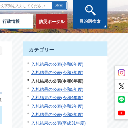
行政情報
防災ポータル
カテゴリー
入札結果の公表(令和8年度)
入札結果の公表(令和7年度)
入札結果の公表(令和6年度)
入札結果の公表(令和5年度)
入札結果の公表(令和4年度)
1
入札結果の公表(令和3年度)
入札結果の公表(令和2年度)
入札結果の公表(平成31年度)