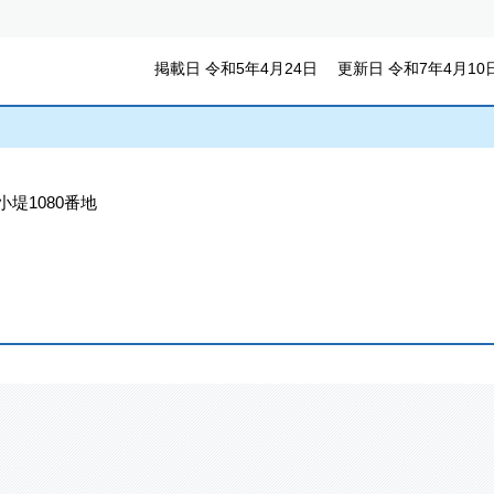
掲載日 令和5年4月24日
更新日 令和7年4月10
小堤1080番地