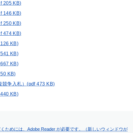
205 KB)
146 KB)
250 KB)
474 KB)
26 KB)
41 KB)
67 KB)
0 KB)
入札）(pdf 473 KB)
40 KB)
ためには、Adobe Reader が必要です。（新しいウィンドウが