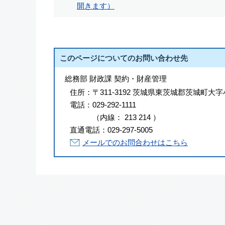
開きます）
このページについてのお問い合わせ先
総務部 財政課 契約・財産管理
住所：
〒311-3192 茨城県東茨城郡茨城町大字
電話：
029-292-1111
（
内線
：
213
214
）
直通電話：
029-297-5005
メールでのお問合わせはこちら