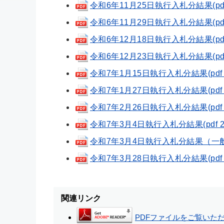
令和6年11月25日執行入札分結果(pdf 
令和6年11月29日執行入札分結果(pdf 
令和6年12月18日執行入札分結果(pdf 
令和6年12月23日執行入札分結果(pdf 
令和7年1月15日執行入札分結果(pdf 1
令和7年1月27日執行入札分結果(pdf 5
令和7年2月26日執行入札分結果(pdf 6
令和7年3月4日執行入札分結果(pdf 25
令和7年3月4日執行入札分結果（一般競争
令和7年3月28日執行入札分結果(pdf 4
関連リンク
PDFファイルをご覧いただく