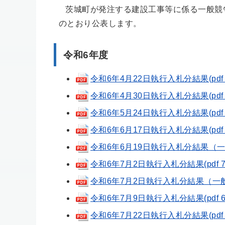
茨城町が発注する建設工事等に係る一般競
のとおり公表します。
令和6年度
令和6年4月22日執行入札分結果(pdf 6
令和6年4月30日執行入札分結果(pdf 8
令和6年5月24日執行入札分結果(pdf 9
令和6年6月17日執行入札分結果(pdf 7
令和6年6月19日執行入札分結果（一般競
令和6年7月2日執行入札分結果(pdf 78
令和6年7月2日執行入札分結果（一般競争
令和6年7月9日執行入札分結果(pdf 67
令和6年7月22日執行入札分結果(pdf 6