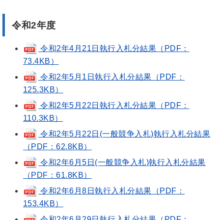
令和2年度
令和2年4月21日執行入札分結果（PDF：
73.4KB）
令和2年5月1日執行入札分結果（PDF：
125.3KB）
令和2年5月22日執行入札分結果（PDF：
110.3KB）
令和2年5月22日(一般競争入札)執行入札分結果
（PDF：62.8KB）
令和2年6月5日(一般競争入札)執行入札分結果
（PDF：61.8KB）
令和2年6月8日執行入札分結果（PDF：
153.4KB）
令和2年6月29日執行入札分結果（PDF：