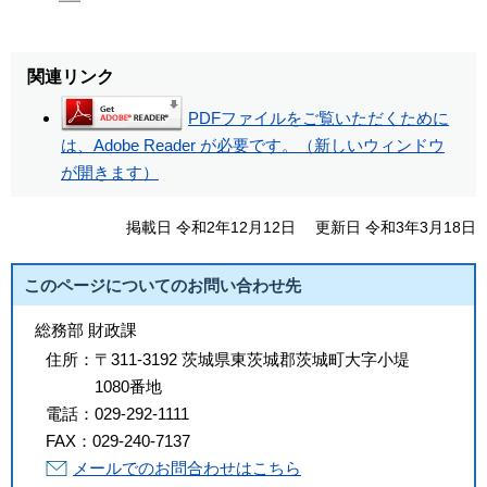
関連リンク
PDFファイルをご覧いただくために
は、Adobe Reader が必要です。（新しいウィンドウ
が開きます）
掲載日 令和2年12月12日
更新日 令和3年3月18日
このページについてのお問い合わせ先
総務部 財政課
住所：
〒311-3192 茨城県東茨城郡茨城町大字小堤
1080番地
電話：
029-292-1111
FAX：
029-240-7137
メールでのお問合わせはこちら