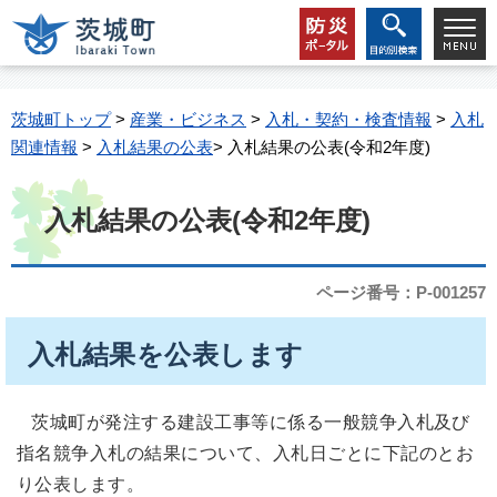
茨城町トップ
>
産業・ビジネス
>
入札・契約・検査情報
>
入札
関連情報
>
入札結果の公表
> 入札結果の公表(令和2年度)
入札結果の公表(令和2年度)
ページ番号：P-001257
入札結果を公表します
茨城町が発注する建設工事等に係る一般競争入札及び
指名競争入札の結果について、入札日ごとに下記のとお
り公表します。