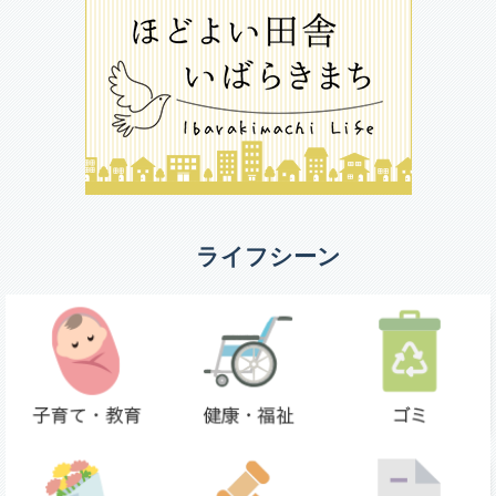
ライフシーン