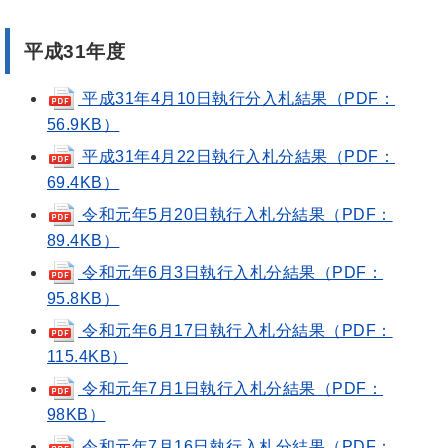
平成31年度
平成31年4月10日執行分入札結果（PDF：
56.9KB）
平成31年4月22日執行入札分結果（PDF：
69.4KB）
令和元年5月20日執行入札分結果（PDF：
89.4KB）
令和元年6月3日執行入札分結果（PDF：
95.8KB）
令和元年6月17日執行入札分結果（PDF：
115.4KB）
令和元年7月1日執行入札分結果（PDF：
98KB）
令和元年7月16日執行入札分結果（PDF：