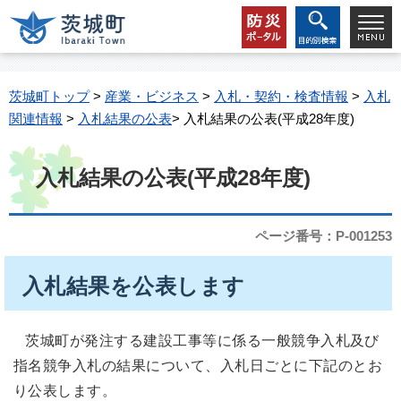
茨城町トップ
>
産業・ビジネス
>
入札・契約・検査情報
>
入札
関連情報
>
入札結果の公表
> 入札結果の公表(平成28年度)
入札結果の公表(平成28年度)
ページ番号：P-001253
入札結果を公表します
茨城町が発注する建設工事等に係る一般競争入札及び
指名競争入札の結果について、入札日ごとに下記のとお
り公表します。