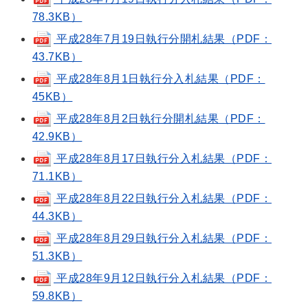
78.3KB）
平成28年7月19日執行分開札結果（PDF：
43.7KB）
平成28年8月1日執行分入札結果（PDF：
45KB）
平成28年8月2日執行分開札結果（PDF：
42.9KB）
平成28年8月17日執行分入札結果（PDF：
71.1KB）
平成28年8月22日執行分入札結果（PDF：
44.3KB）
平成28年8月29日執行分入札結果（PDF：
51.3KB）
平成28年9月12日執行分入札結果（PDF：
59.8KB）