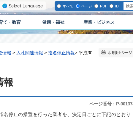
すべて
ページ
PDF
ID
育て・教育
健康・福祉
産業・ビジネス
査情報
>
入札関連情報
>
指名停止情報
> 平成30
印刷用ページ
情報
ページ番号：P-00137
指名停止の措置を行った業者を、決定日ごとに下記のとおり