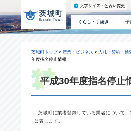
くらし・手続き
子
茨城町トップ
>
産業・ビジネス
>
入札・契約・検
年度指名停止情報
平成30年度指名停止
茨城町に業者登録している業者について、
公表します。