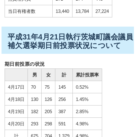
当日有権者数
13,440
13,784
27,224
平成31年4月21日執行茨城町議会議員
補欠選挙期日前投票状況について
期日前投票の状況
男
女
計
累計投票率
4月17日
70
75
145
0.52%
4月18日
130
126
256
1.45%
4月19日
182
205
387
2.85%
4月20日
293
298
591
4.98%
計
675
704
1,379
4.98%