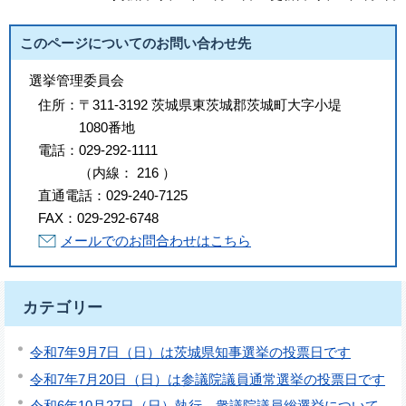
このページについてのお問い合わせ先
選挙管理委員会
住所：
〒311-3192 茨城県東茨城郡茨城町大字小堤
1080番地
電話：
029-292-1111
（
内線
：
216
）
直通電話：
029-240-7125
FAX：
029-292-6748
メールでのお問合わせはこちら
カテゴリー
令和7年9月7日（日）は茨城県知事選挙の投票日です
令和7年7月20日（日）は参議院議員通常選挙の投票日です
令和6年10月27日（日）執行 衆議院議員総選挙について