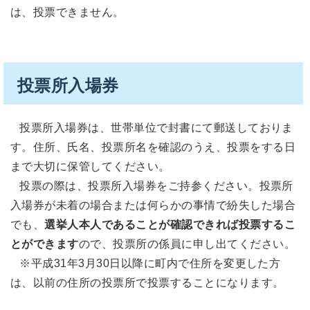
は、投票できません。
投票所入場券
投票所入場券は、世帯単位で封書にて郵送しておりま
す。住所、氏名、投票所名を確認のうえ、投票をする日
まで大切に保管してください。
投票の際は、投票所入場券をご持参ください。投票所
入場券が未着の場合または何らかの事情で紛失した場合
でも、
選挙人本人であることが確認できれば投票するこ
とができます
ので、投票所の係員に申し出てください。
※平成31年3月30日以降に町内で住所を変更した方
は、以前の住所の投票所で投票することになります。