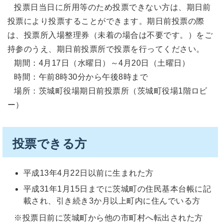
投票日当日に所用等のため投票できない方は、期日前
投票により投票することができます。期日前投票の際
は、投票所入場整理券（未着の場合は不要です。）をご
持参のうえ、期日前投票所で投票を行ってください。
期間：4月17日（水曜日）～4月20日（土曜日）
時間：午前8時30分から午後8時まで
場所：茨城町役場期日前投票所（茨城町役場1階ロビ
ー）
投票できる方
平成13年4月22日以前に生まれた方
平成31年1月15日までに茨城町の住民基本台帳に記
載され、引き続き3か月以上町内に住んでいる方
※投票日前に茨城町から他の市町村へ転出された方