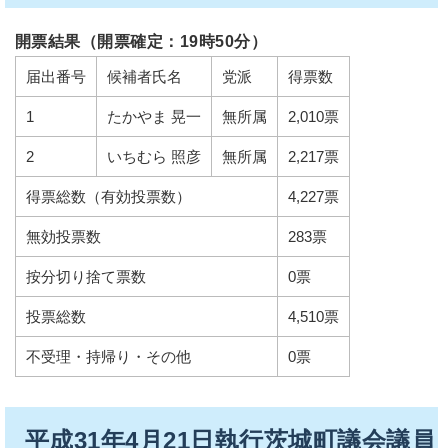
開票結果（開票確定：19時50分）
届出番号
候補者氏名
党派
得票数
1
たかやま 晃一
無所属
2,010票
2
いちむら 照彦
無所属
2,217票
得票総数（有効投票数）
4,227票
無効投票数
283票
按分切り捨て票数
0票
投票総数
4,510票
不受理・持帰り・その他
0票
平成31年4月21日執行茨城町議会議員