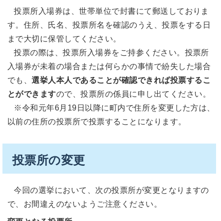
投票所入場券は、世帯単位で封書にて郵送しておりま
す。住所、氏名、投票所名を確認のうえ、投票をする日
まで大切に保管してください。
投票の際は、投票所入場券をご持参ください。投票所
入場券が未着の場合または何らかの事情で紛失した場合
でも、
選挙人本人であることが確認できれば投票するこ
とができます
ので、投票所の係員に申し出てください。
※令和元年6月19日以降に町内で住所を変更した方は、
以前の住所の投票所で投票することになります。
投票所の変更
今回の選挙において、次の投票所が変更となりますの
で、お間違えのないようご注意ください。