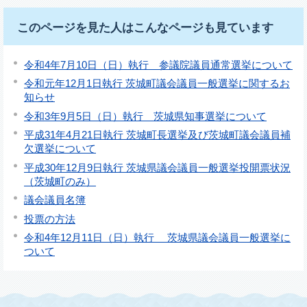
このページを見た人はこんなページも見ています
令和4年7月10日（日）執行 参議院議員通常選挙について
令和元年12月1日執行 茨城町議会議員一般選挙に関するお
知らせ
令和3年9月5日（日）執行 茨城県知事選挙について
平成31年4月21日執行 茨城町長選挙及び茨城町議会議員補
欠選挙について
平成30年12月9日執行 茨城県議会議員一般選挙投開票状況
（茨城町のみ）
議会議員名簿
投票の方法
令和4年12月11日（日）執行 茨城県議会議員一般選挙に
ついて