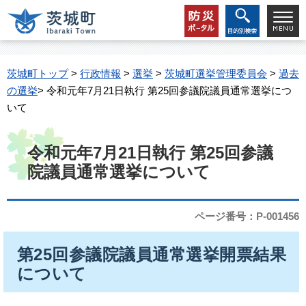
茨城町トップ
>
行政情報
>
選挙
>
茨城町選挙管理委員会
>
過去
の選挙
> 令和元年7月21日執行 第25回参議院議員通常選挙につ
いて
令和元年7月21日執行 第25回参議
院議員通常選挙について
ページ番号：P-001456
第25回参議院議員通常選挙開票結果
について