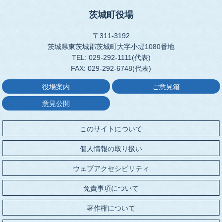
茨城町役場
〒311-3192
茨城県東茨城郡茨城町大字小堤1080番地
TEL: 029-292-1111(代表)
FAX: 029-292-6748(代表)
役場案内
ご意見箱
意見公開
このサイトについて
個人情報の取り扱い
ウェブアクセシビリティ
免責事項について
著作権について