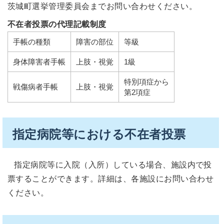
茨城町選挙管理委員会までお問い合わせください。
不在者投票の代理記載制度
手帳の種類
障害の部位
等級
身体障害者手帳
上肢・視覚
1級
特別項症から
戦傷病者手帳
上肢・視覚
第2項症
指定病院等における不在者投票
指定病院等に入院（入所）している場合、施設内で投
票することができます。詳細は、各施設にお問い合わせ
ください。