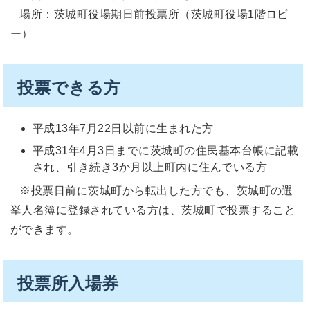
場所：茨城町役場期日前投票所（茨城町役場1階ロビ
ー）
投票できる方
平成13年7月22日以前に生まれた方
平成31年4月3日までに茨城町の住民基本台帳に記載
され、引き続き3か月以上町内に住んでいる方
※投票日前に茨城町から転出した方でも、茨城町の選
挙人名簿に登録されている方は、茨城町で投票すること
ができます。
投票所入場券