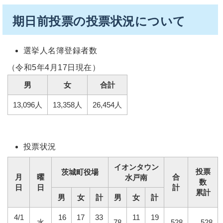
期日前投票の投票状況について
選挙人名簿登録者数
（令和5年4月17日現在）
男
女
合計
13,096人
13,358人
26,454人
投票状況
イオンタウン
投票
茨城町役場
月
曜
合
水戸南
数
日
日
計
累計
男
女
計
男
女
計
4/1
16
17
33
11
19
水
78
528
528