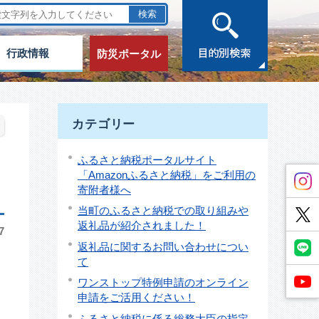
行政情報
防災ポータル
カテゴリー
ふるさと納税ポータルサイト
「Amazonふるさと納税」をご利用の
寄附者様へ
当町のふるさと納税での取り組みや
返礼品が紹介されました！
7
返礼品に関するお問い合わせについ
て
ワンストップ特例申請のオンライン
申請をご活用ください！
ふるさと納税に係る総務大臣の指定