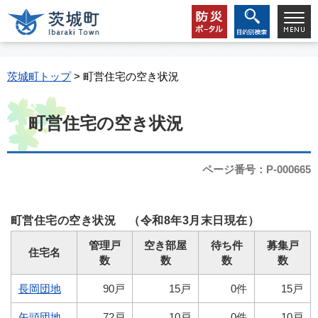
茨城町トップ
> 町営住宅の空き状況
町営住宅の空き状況
ページ番号：P-000665
町営住宅の空き状況 （令和8
年3月末日現在）
管理戸
空き部屋
待ち件
募集戸
住宅名
数
数
数
数
長岡団地
90戸
15戸
0件
15戸
矢頭団地
72戸
10戸
0件
10戸