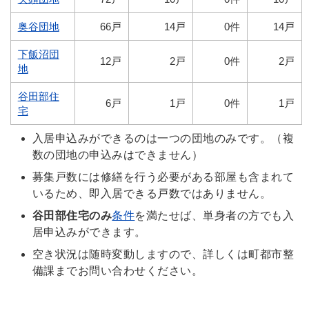
奥谷団地
66戸
14戸
0件
14戸
下飯沼団
12戸
2戸
0件
2戸
地
谷田部住
6戸
1戸
0件
1戸
宅
入居申込みができるのは一つの団地のみです。（複
数の団地の申込みはできません）
募集戸数には修繕を行う必要がある部屋も含まれて
いるため、即入居できる戸数ではありません。
谷田部住宅のみ
条件
を満たせば、単身者の方でも入
居申込みができます。
空き状況は随時変動しますので、詳しくは町都市整
備課までお問い合わせください。