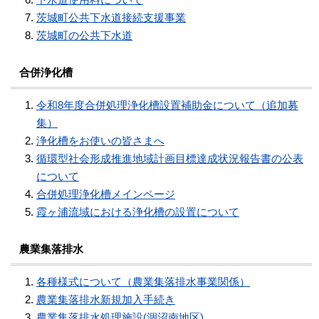
茨城町公共下水道接続支援事業
茨城町の公共下水道
合併浄化槽
令和8年度合併処理浄化槽設置補助金について（追加募
集）
浄化槽をお使いの皆さまへ
循環型社会形成推進地域計画目標達成状況報告書の公表
について
合併処理浄化槽メインページ
霞ヶ浦流域における浄化槽の設置について
農業集落排水
各種様式について（農業集落排水事業関係）
農業集落排水新規加入手続き
農業集落排水処理施設(涸沼南地区)