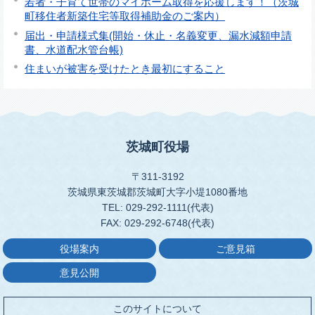
若者・子育て世帯のマイホーム取得を応援します！（茨城
町移住者新築住宅等取得補助金のご案内）
届出・申請様式集(開始・休止・名義変更、漏水減額申請
書、水道配水管台帳)
住まいが被害を受けたとき最初にすること
茨城町役場
〒311-3192
茨城県東茨城郡茨城町大字小堤1080番地
TEL: 029-292-1111(代表)
FAX: 029-292-6748(代表)
役場案内
ご意見箱
意見公開
このサイトについて