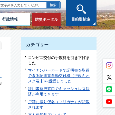
行政情報
防災ポータル
カテゴリー
コンビニ交付の手数料を引き下げま
した
マイナンバーカードで証明書を取得
できる証明書自動交付機（行政キオ
スク端末)を設置しました
3
証明書発行窓口でキャッシュレス決
済が利用できます
戸籍に振り仮名（フリガナ）が記載
されます
本人通知制度について