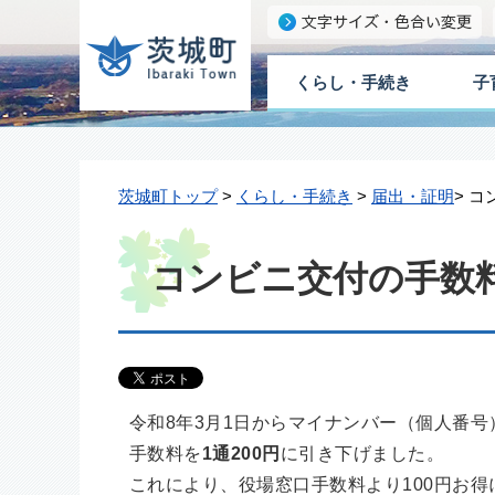
くらし・手続き
子
茨城町トップ
>
くらし・手続き
>
届出・証明
> 
コンビニ交付の手数
令和8年3月1日からマイナンバー（個人番
手数料を
1通200円
に引き下げました。
これにより、役場窓口手数料より100円お