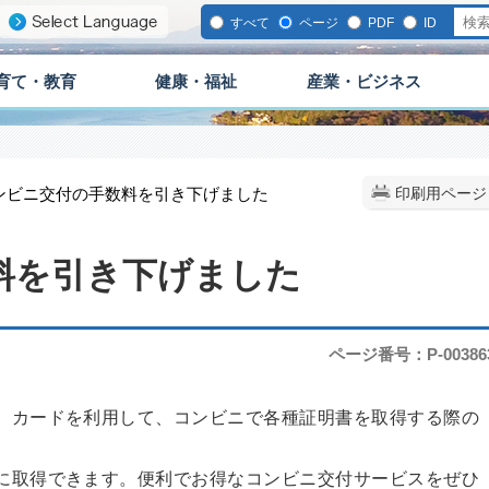
すべて
ページ
PDF
ID
育て・教育
健康・福祉
産業・ビジネス
コンビニ交付の手数料を引き下げました
印刷用ページ
料を引き下げました
ページ番号：P-00386
号）カードを利用して、コンビニで各種証明書を取得する際の
得に取得できます。便利でお得なコンビニ交付サービスをぜひ