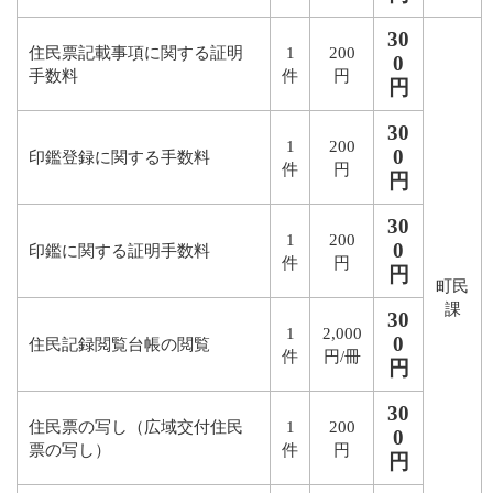
30
住民票記載事項に関する証明
1
200
0
手数料
件
円
円
30
1
200
0
印鑑登録に関する手数料
件
円
円
30
1
200
0
印鑑に関する証明手数料
件
円
円
町民
課
30
1
2,000
0
住民記録閲覧台帳の閲覧
件
円/冊
円
30
住民票の写し（広域交付住民
1
200
0
票の写し）
件
円
円