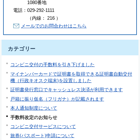
1080番地
電話：
029-292-1111
（
内線
：
216
）
メールでのお問合わせはこちら
カテゴリー
コンビニ交付の手数料を引き下げました
マイナンバーカードで証明書を取得できる証明書自動交付
機（行政キオスク端末)を設置しました
証明書発行窓口でキャッシュレス決済が利用できます
戸籍に振り仮名（フリガナ）が記載されます
本人通知制度について
手数料改定のお知らせ
コンビニ交付サービスについて
旅券(パスポート)申請について