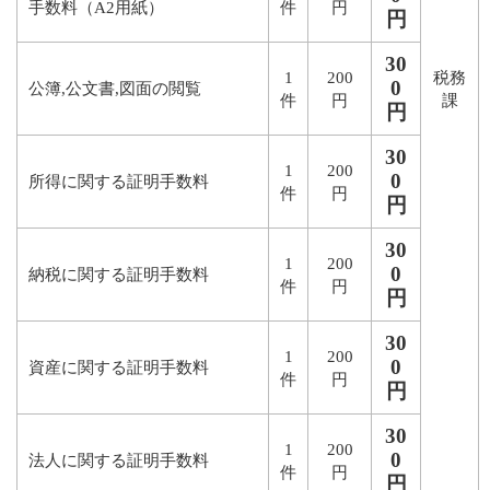
手数料（A2用紙）
件
円
円
30
1
200
税務
0
公簿,公文書,図面の閲覧
件
円
課
円
30
1
200
0
所得に関する証明手数料
件
円
円
30
1
200
0
納税に関する証明手数料
件
円
円
30
1
200
0
資産に関する証明手数料
件
円
円
30
1
200
0
法人に関する証明手数料
件
円
円