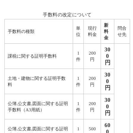
手数料の改定について
新
単
現行
問合
手数料の種類
料
位
料金
せ先
金
30
1
200
0
課税に関する証明手数料
件
円
円
30
土地・建物に関する証明手数
1
200
0
料
件
円
円
30
公簿,公文書,図面に関する証明
1
200
0
手数料（A3用紙）
件
円
円
60
公簿,公文書,図面に関する証明
1
500
0