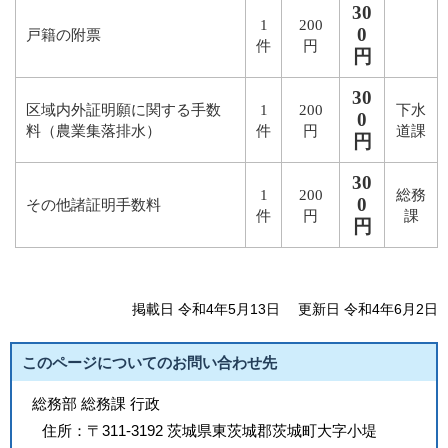
30
1
200
0
戸籍の附票
件
円
円
30
区域内外証明願に関する手数
1
200
下水
0
料（農業集落排水）
件
円
道課
円
30
1
200
総務
0
その他諸証明手数料
件
円
課
円
掲載日 令和4年5月13日
更新日 令和4年6月2日
このページについてのお問い合わせ先
総務部 総務課 行政
住所：
〒311-3192 茨城県東茨城郡茨城町大字小堤