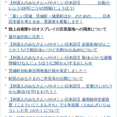
【外国人のみなさんへ(やさしい日本語)】 台風(た
いふう)16号(ごう)の情報(じょうほう)
「新しい茨城 茨城町・城里町ほか のための 日本
語支援を考える会」受講者を募集します！
陸上自衛隊V-22オスプレイの百里基地への飛来について
還付金詐欺に注意！
【外国人のみなさんへ(やさしい日本語)】全国各地(ぜんこ
くかくち)で相次(あいつ)ぐ大雨(おおあめ)について
【外国人のみなさんへ(やさしい日本語)】新(あら)たな避難
情報(ひなんじょうほう)に関(かん)するおしらせ
茨城町自転車活用推進計画を策定しました！
町民のみなさまのご意見等の公開について
【外国人のみなさんへ(やさしい日本語)】」災害(さいがい)
から身(み)を守(まも)ろう！
【外国人のみなさんへ(やさしい日本語)】雇用維持支援措
置（こよういじしえんそち）で１年在留（１ねんざいりゅ
う）した方（かた）について