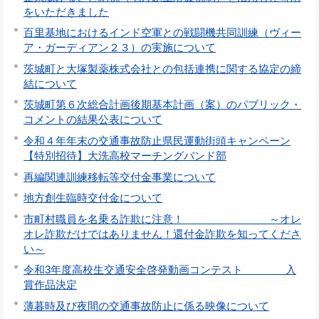
をいただきました
百里基地におけるインド空軍との戦闘機共同訓練（ヴィー
ア・ガーディアン２３）の実施について
茨城町と大塚製薬株式会社との包括連携に関する協定の締
結について
茨城町第６次総合計画後期基本計画（案）のパブリック・
コメントの結果公表について
令和４年年末の交通事故防止県民運動街頭キャンペーン
【特別招待】大洗高校マーチングバンド部
再編関連訓練移転等交付金事業について
地方創生臨時交付金について
市町村職員を名乗る詐欺に注意！ ～オレ
オレ詐欺だけではありません！還付金詐欺を知ってくださ
い～
令和3年度高校生交通安全啓発動画コンテスト 入
賞作品決定
薄暮時及び夜間の交通事故防止に係る映像について