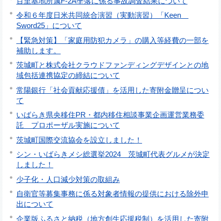
百里基地所属F-2A墜落に係る事故調査結果について
令和６年度日米共同統合演習（実動演習）「Keen
Sword25」について
【緊急対策】「家庭用防犯カメラ」の購入等経費の一部を
補助します。
茨城町と株式会社クラウドファンディングデザインとの地
域包括連携協定の締結について
常陽銀行「社会貢献応援債」を活用した寄附金贈呈につい
て
いばらき県央移住PR・都内移住相談事業企画運営業務委
託 プロポーザル実施について
茨城町国際交流協会を設立しました！
シン・いばらきメシ総選挙2024 茨城町代表グルメが決定
しました！
少子化・人口減少対策の取組み
自衛官等募集事務に係る対象者情報の提供における除外申
出について
企業版ふるさと納税（地方創生応援税制）を活用した寄附