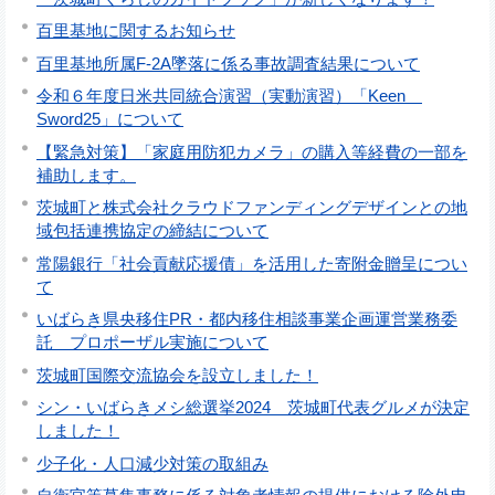
百里基地に関するお知らせ
百里基地所属F-2A墜落に係る事故調査結果について
令和６年度日米共同統合演習（実動演習）「Keen
Sword25」について
【緊急対策】「家庭用防犯カメラ」の購入等経費の一部を
補助します。
茨城町と株式会社クラウドファンディングデザインとの地
域包括連携協定の締結について
常陽銀行「社会貢献応援債」を活用した寄附金贈呈につい
て
いばらき県央移住PR・都内移住相談事業企画運営業務委
託 プロポーザル実施について
茨城町国際交流協会を設立しました！
シン・いばらきメシ総選挙2024 茨城町代表グルメが決定
しました！
少子化・人口減少対策の取組み