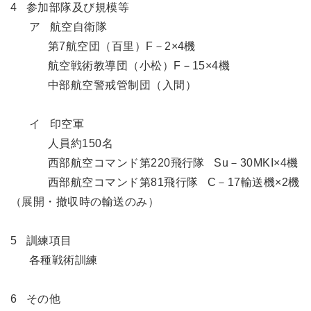
4 参加部隊及び規模等
ア 航空自衛隊
第7航空団（百里）F－2×4機
航空戦術教導団（小松）F－15×4機
中部航空警戒管制団（入間）
イ 印空軍
人員約150名
西部航空コマンド第220飛行隊 Su－30MKI×4機
西部航空コマンド第81飛行隊 C－17輸送機×2機
（展開・撤収時の輸送のみ）
5 訓練項目
各種戦術訓練
6 その他