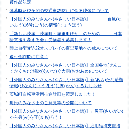
賞作品決定
薄暮時及び夜間の交通事故防止に係る映像について
【外国人のみなさんへ(やさしい日本語)】 台風(た
いふう)16号(ごう)の情報(じょうほう)
「新しい茨城 茨城町・城里町ほか のための 日本
語支援を考える会」受講者を募集します！
陸上自衛隊V-22オスプレイの百里基地への飛来について
還付金詐欺に注意！
【外国人のみなさんへ(やさしい日本語)】全国各地(ぜんこ
くかくち)で相次(あいつ)ぐ大雨(おおあめ)について
【外国人のみなさんへ(やさしい日本語)】新(あら)たな避難
情報(ひなんじょうほう)に関(かん)するおしらせ
茨城町自転車活用推進計画を策定しました！
町民のみなさまのご意見等の公開について
【外国人のみなさんへ(やさしい日本語)】」災害(さいがい)
から身(み)を守(まも)ろう！
【外国人のみなさんへ(やさしい日本語)】雇用維持支援措