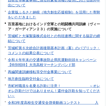
自衛官等募集事務に係る対象者情報の提供における除外申
出について
企業版ふるさと納税（地方創生応援税制）を活用した寄附
をいただきました
百里基地におけるインド空軍との戦闘機共同訓練（ヴィー
ア・ガーディアン２３）の実施について
茨城町と大塚製薬株式会社との包括連携に関する協定の締
結について
茨城町第６次総合計画後期基本計画（案）のパブリック・
コメントの結果公表について
令和４年年末の交通事故防止県民運動街頭キャンペーン
【特別招待】大洗高校マーチングバンド部
再編関連訓練移転等交付金事業について
地方創生臨時交付金について
市町村職員を名乗る詐欺に注意！ ～オレ
オレ詐欺だけではありません！還付金詐欺を知ってくださ
い～
令和3年度高校生交通安全啓発動画コンテスト 入