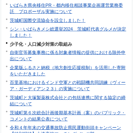
いばらき県央移住PR・都内移住相談事業企画運営業務委
託 プロポーザル実施について
茨城町国際交流協会を設立しました！
シン・いばらきメシ総選挙2024 茨城町代表グルメが決定
しました！
少子化・人口減少対策の取組み
自衛官等募集事務に係る対象者情報の提供における除外申
出について
企業版ふるさと納税（地方創生応援税制）を活用した寄附
をいただきました
百里基地におけるインド空軍との戦闘機共同訓練（ヴィー
ア・ガーディアン２３）の実施について
茨城町と大塚製薬株式会社との包括連携に関する協定の締
結について
茨城町第６次総合計画後期基本計画（案）のパブリック・
コメントの結果公表について
令和４年年末の交通事故防止県民運動街頭キャンペーン