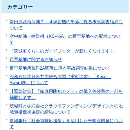
カテゴリー
新田原基地所属Ｔ－４練習機の墜落に係る事故調査結果に
ついて
空中給油・輸送機（KC-46A）の百里基地への配備につい
て
「茨城町くらしのガイドブック」が新しくなります！
百里基地に関するお知らせ
百里基地所属F-2A墜落に係る事故調査結果について
令和６年度日米共同統合演習（実動演習）「Keen
Sword25」について
【緊急対策】「家庭用防犯カメラ」の購入等経費の一部を
補助します。
茨城町と株式会社クラウドファンディングデザインとの地
域包括連携協定の締結について
常陽銀行「社会貢献応援債」を活用した寄附金贈呈につい
て