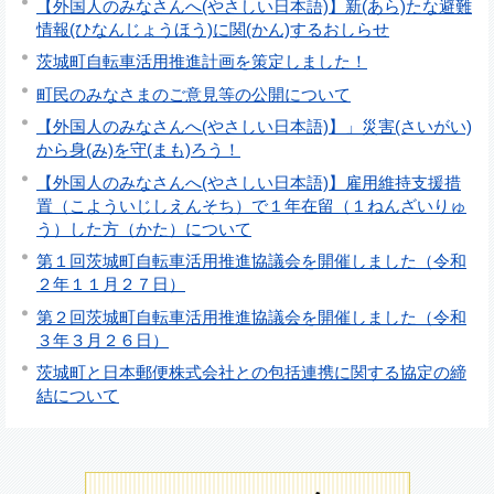
【外国人のみなさんへ(やさしい日本語)】新(あら)たな避難
情報(ひなんじょうほう)に関(かん)するおしらせ
茨城町自転車活用推進計画を策定しました！
町民のみなさまのご意見等の公開について
【外国人のみなさんへ(やさしい日本語)】」災害(さいがい)
から身(み)を守(まも)ろう！
【外国人のみなさんへ(やさしい日本語)】雇用維持支援措
置（こよういじしえんそち）で１年在留（１ねんざいりゅ
う）した方（かた）について
第１回茨城町自転車活用推進協議会を開催しました（令和
２年１１月２７日）
第２回茨城町自転車活用推進協議会を開催しました（令和
３年３月２６日）
茨城町と日本郵便株式会社との包括連携に関する協定の締
結について