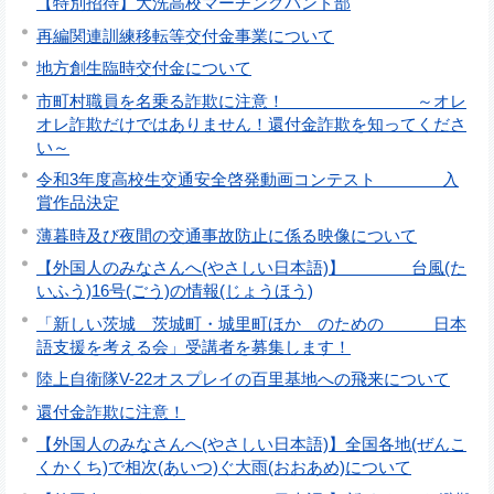
【特別招待】大洗高校マーチングバンド部
再編関連訓練移転等交付金事業について
地方創生臨時交付金について
市町村職員を名乗る詐欺に注意！ ～オレ
オレ詐欺だけではありません！還付金詐欺を知ってくださ
い～
令和3年度高校生交通安全啓発動画コンテスト 入
賞作品決定
薄暮時及び夜間の交通事故防止に係る映像について
【外国人のみなさんへ(やさしい日本語)】 台風(た
いふう)16号(ごう)の情報(じょうほう)
「新しい茨城 茨城町・城里町ほか のための 日本
語支援を考える会」受講者を募集します！
陸上自衛隊V-22オスプレイの百里基地への飛来について
還付金詐欺に注意！
【外国人のみなさんへ(やさしい日本語)】全国各地(ぜんこ
くかくち)で相次(あいつ)ぐ大雨(おおあめ)について