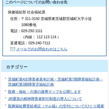
このページについてのお問い合わせ先
保健福祉部 社会福祉課
住所：
〒311-3192 茨城県東茨城郡茨城町大字小堤
1080番地
電話：
029-292-1111
（
内線
：
112
113
114
）
直通電話：
029-240-7112
メールでのお問合わせはこちら
カテゴリー
茨城町第4次障害者基本計画・茨城町第7期障害福祉計画・
茨城町第3期障害児福祉計画
医療・福祉・介護の連携マップを公開します
JR運賃の精神障害者割引制度の導入について
医療福祉費受給者証（マル福）の交付について(ひとり親家