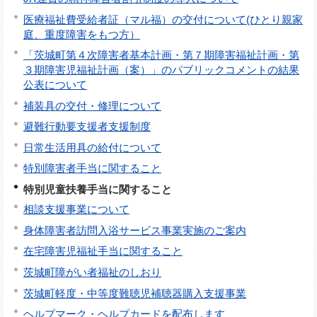
医療福祉費受給者証（マル福）の交付について(ひとり親家
庭、重度障害をもつ方）
「茨城町第４次障害者基本計画・第７期障害福祉計画・第
３期障害児福祉計画（案）」のパブリックコメントの結果
公表について
補装具の交付・修理について
避難行動要支援者支援制度
日常生活用具の給付について
特別障害者手当に関すること
特別児童扶養手当に関すること
相談支援事業について
身体障害者訪問入浴サービス事業実施のご案内
在宅障害児福祉手当に関すること
茨城町障がい者福祉のしおり
茨城町軽度・中等度難聴児補聴器購入支援事業
ヘルプマーク・ヘルプカードを配布します