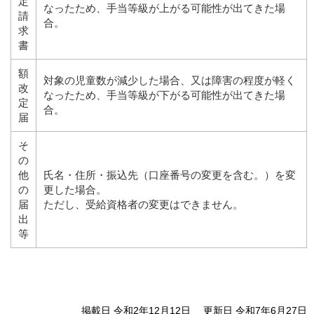
定
なったため、手当等級が上がる可能性が出てきた場
請
合。
求
書
額
対象の児童数が減少した場合、又は障害の程度が軽く
改
なったため、手当等級が下がる可能性が出てきた場
定
合。
届
そ
の
他
氏名・住所・振込先（口座番号の変更を含む。）を変
の
更した場合。
届
ただし、受給資格者の変更はできません。
出
等
掲載日 令和2年12月12日
更新日 令和7年6月27日