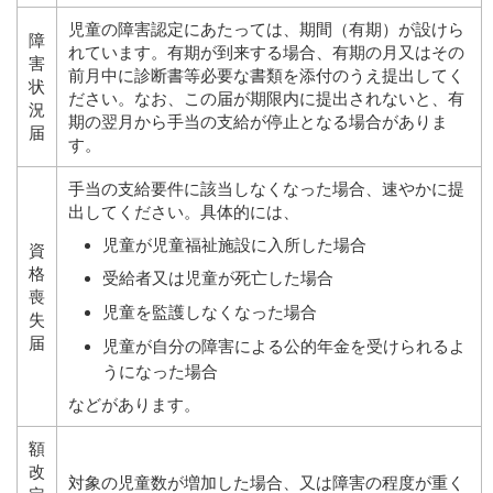
児童の障害認定にあたっては、期間（有期）が設けら
障
れています。有期が到来する場合、有期の月又はその
害
前月中に診断書等必要な書類を添付のうえ提出してく
状
ださい。なお、この届が期限内に提出されないと、有
況
期の翌月から手当の支給が停止となる場合がありま
届
す。
手当の支給要件に該当しなくなった場合、速やかに提
出してください。具体的には、
児童が児童福祉施設に入所した場合
資
格
受給者又は児童が死亡した場合
喪
児童を監護しなくなった場合
失
届
児童が自分の障害による公的年金を受けられるよ
うになった場合
などがあります。
額
改
対象の児童数が増加した場合、又は障害の程度が重く