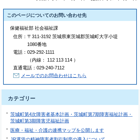
このページについてのお問い合わせ先
保健福祉部 社会福祉課
住所：
〒311-3192 茨城県東茨城郡茨城町大字小堤
1080番地
電話：
029-292-1111
（
内線
：
112
113
114
）
直通電話：
029-240-7112
メールでのお問合わせはこちら
カテゴリー
茨城町第4次障害者基本計画・茨城町第7期障害福祉計画・
茨城町第3期障害児福祉計画
医療・福祉・介護の連携マップを公開します
JR運賃の精神障害者割引制度の導入について