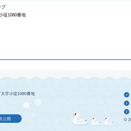
ープ
小堤1080番地
大字小堤1080番地
見公開
© 2