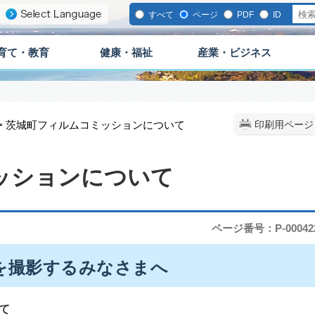
すべて
ページ
PDF
ID
育て・教育
健康・福祉
産業・ビジネス
> 茨城町フィルムコミッションについて
印刷用ページ
ッションについて
ページ番号：P-00042
を撮影するみなさまへ
て