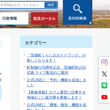
行政情報
防災ポータル
カテゴリー
「茨城町くらしのガイドブック」が
新しくなります！
町制施行70周年記念 茨城町民の日
式典 ライブ配信のご案内
2
公式LINEに「予約」機能を追加しま
した
【募集情報】カフェ運営に従事する
地域おこし協力隊を募集します！
公式LINEに「通報・報告」機能を追
加しました