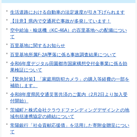
生活道路における自動車の法定速度が引き下げられます
【注意】県内で交通死亡事故が多発しています！
空中給油・輸送機（KC-46A）の百里基地への配備につい
て
百里基地に関するお知らせ
百里基地所属F-2A墜落に係る事故調査結果について
令和6年度デジタル田園都市国家構想交付金事業に係る効
果検証について
【緊急対策】「家庭用防犯カメラ」の購入等経費の一部を
補助します。
令和8年度県民交通災害共済のご案内（2月2日より加入受
付開始）
茨城町と株式会社クラウドファンディングデザインとの地
域包括連携協定の締結について
常陽銀行「社会貢献応援債」を活用した寄附金贈呈につい
て