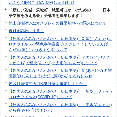
いふう)16号(ごう)の情報(じょうほう)
「新しい茨城 茨城町・城里町ほか のための 日本
語支援を考える会」受講者を募集します！
陸上自衛隊V-22オスプレイの百里基地への飛来について
還付金詐欺に注意！
【外国人のみなさんへ(やさしい日本語)】新型(しんがた)コ
ロナウイルスの緊急事態宣言(きんきゅううじたいせんげ
ん)の状況(じょうきょう)について
【外国人のみなさんへ(やさしい日本語)】全国各地(ぜんこ
くかくち)で相次(あいつ)ぐ大雨(おおあめ)について
【外国人のみなさんへ(やさしい日本語)】新(あら)たな避難
情報(ひなんじょうほう)に関(かん)するおしらせ
茨城町自転車活用推進計画を策定しました！
【外国人のみなさんへ(やさしい日本語)】」新型(しんがた)
コロナウイルス(COVID-19)について
【外国人のみなさんへ(やさしい日本語)】」災害(さいがい)
から身(み)を守(まも)ろう！