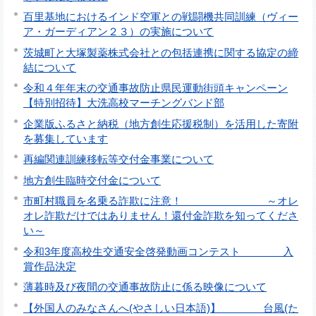
百里基地におけるインド空軍との戦闘機共同訓練（ヴィー
ア・ガーディアン２３）の実施について
茨城町と大塚製薬株式会社との包括連携に関する協定の締
結について
令和４年年末の交通事故防止県民運動街頭キャンペーン
【特別招待】大洗高校マーチングバンド部
企業版ふるさと納税（地方創生応援税制）を活用した寄附
を募集しています
再編関連訓練移転等交付金事業について
地方創生臨時交付金について
市町村職員を名乗る詐欺に注意！ ～オレ
オレ詐欺だけではありません！還付金詐欺を知ってくださ
い～
令和3年度高校生交通安全啓発動画コンテスト 入
賞作品決定
薄暮時及び夜間の交通事故防止に係る映像について
【外国人のみなさんへ(やさしい日本語)】 台風(た