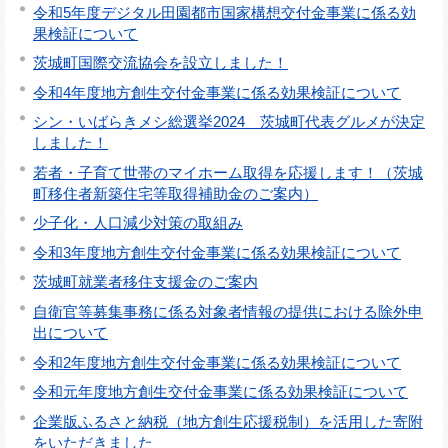
令和5年度デジタル田園都市国家構想交付金事業に係る効
果検証について
茨城町国際交流協会を設立しました！
令和4年度地方創生交付金事業に係る効果検証について
シン・いばらきメシ総選挙2024 茨城町代表グルメが決定
しました！
若者・子育て世帯のマイホーム取得を応援します！（茨城
町移住者新築住宅等取得補助金のご案内）
少子化・人口減少対策の取組み
令和3年度地方創生交付金事業に係る効果検証について
茨城町就業者移住支援金のご案内
自衛官等募集事務に係る対象者情報の提供における除外申
出について
令和2年度地方創生交付金事業に係る効果検証について
令和元年度地方創生交付金事業に係る効果検証について
企業版ふるさと納税（地方創生応援税制）を活用した寄附
をいただきました