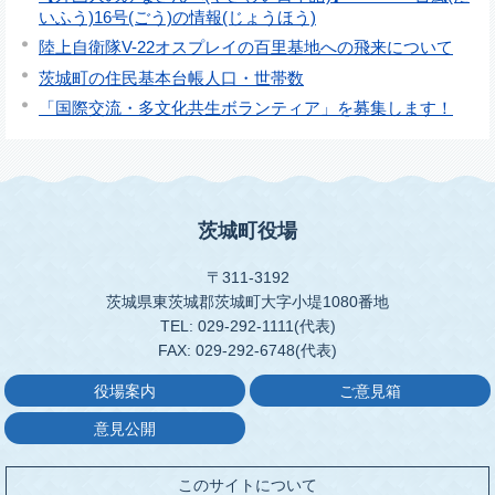
いふう)16号(ごう)の情報(じょうほう)
陸上自衛隊V-22オスプレイの百里基地への飛来について
茨城町の住民基本台帳人口・世帯数
「国際交流・多文化共生ボランティア」を募集します！
茨城町役場
〒311-3192
茨城県東茨城郡茨城町大字小堤1080番地
TEL: 029-292-1111(代表)
FAX: 029-292-6748(代表)
役場案内
ご意見箱
意見公開
このサイトについて