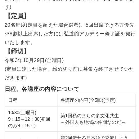
す)
【定員】
20名程度(定員を超えた場合選考)、5回出席できる方優先
※8割以上出席した方には弘道館アカデミー修了証を発行
いたします。
【締切】
令和3年10月29日(金曜日)
(定員に達した場合、締め切り前に募集を終了させていた
だきます)
日程、各講座の内容について
日程
各講座の内容(全5回)(予定)
10/30(土曜日)
第1回私のまちの多文化共生
9：15～12：30(初回
～外国人も地域の仲間なのだ～
のみ9：15～)
第2回伝わる日本語で交流しよう