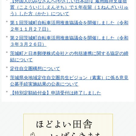
【外国人のみなさんへ(やさしい日本語)】雇用維持支援措
置（こよういじしえんそち）で１年在留（１ねんざいりゅ
う）した方（かた）について
第１回茨城町自転車活用推進協議会を開催しました（令和
２年１１月２７日）
第２回茨城町自転車活用推進協議会を開催しました（令和
３年３月２６日）
茨城町と日本郵便株式会社との包括連携に関する協定の締
結について
定住自立圏構想について
茨城県央地域定住自立圏共生ビジョン（素案）に係る意見
公募手続実施結果の公表について
【特別定額給付金】申請受付は終了しました