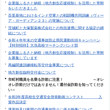
企業版ふるさと納税（地方創生応援税制）を活用した寄附
をいただきました
百里基地におけるインド空軍との戦闘機共同訓練（ヴィー
ア・ガーディアン２３）の実施について
茨城町と大塚製薬株式会社との包括連携に関する協定の締
結について
令和４年年末の交通事故防止県民運動街頭キャンペーン
【特別招待】大洗高校マーチングバンド部
企業版ふるさと納税（地方創生応援税制）を活用した寄附
を募集しています
再編関連訓練移転等交付金事業について
地方創生臨時交付金について
市町村職員を名乗る詐欺に注意！ ～オレ
オレ詐欺だけではありません！還付金詐欺を知ってくださ
い～
令和3年度高校生交通安全啓発動画コンテスト 入
賞作品決定
薄暮時及び夜間の交通事故防止に係る映像について