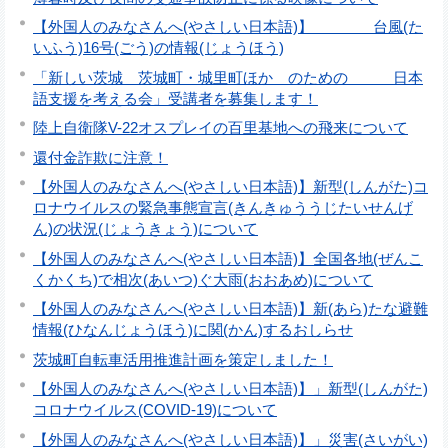
【外国人のみなさんへ(やさしい日本語)】 台風(た
いふう)16号(ごう)の情報(じょうほう)
「新しい茨城 茨城町・城里町ほか のための 日本
語支援を考える会」受講者を募集します！
陸上自衛隊V-22オスプレイの百里基地への飛来について
還付金詐欺に注意！
【外国人のみなさんへ(やさしい日本語)】新型(しんがた)コ
ロナウイルスの緊急事態宣言(きんきゅううじたいせんげ
ん)の状況(じょうきょう)について
【外国人のみなさんへ(やさしい日本語)】全国各地(ぜんこ
くかくち)で相次(あいつ)ぐ大雨(おおあめ)について
【外国人のみなさんへ(やさしい日本語)】新(あら)たな避難
情報(ひなんじょうほう)に関(かん)するおしらせ
茨城町自転車活用推進計画を策定しました！
【外国人のみなさんへ(やさしい日本語)】」新型(しんがた)
コロナウイルス(COVID-19)について
【外国人のみなさんへ(やさしい日本語)】」災害(さいがい)