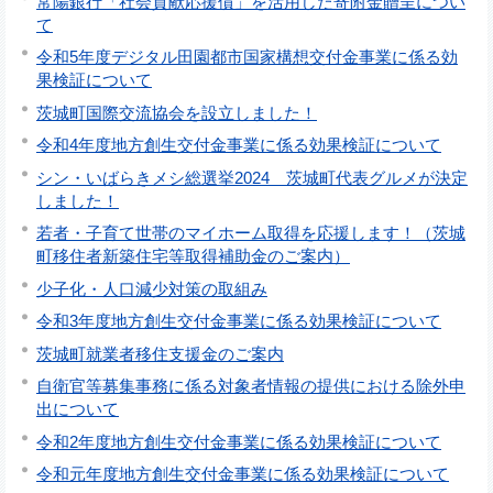
常陽銀行「社会貢献応援債」を活用した寄附金贈呈につい
て
令和5年度デジタル田園都市国家構想交付金事業に係る効
果検証について
茨城町国際交流協会を設立しました！
令和4年度地方創生交付金事業に係る効果検証について
シン・いばらきメシ総選挙2024 茨城町代表グルメが決定
しました！
若者・子育て世帯のマイホーム取得を応援します！（茨城
町移住者新築住宅等取得補助金のご案内）
少子化・人口減少対策の取組み
令和3年度地方創生交付金事業に係る効果検証について
茨城町就業者移住支援金のご案内
自衛官等募集事務に係る対象者情報の提供における除外申
出について
令和2年度地方創生交付金事業に係る効果検証について
令和元年度地方創生交付金事業に係る効果検証について