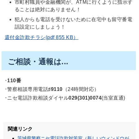
市町村職員や金融機関が、ATMに行くように指示す
ることは絶対にありません！
犯人からも電話を受けないために在宅中も留守番電
話設定にしましょう！
還付金詐欺チラシ(pdf 855 KB）
ご相談・通報は...
･
110番
･警察相談専用電話
♯9110
（24時間対応）
･ニセ電話詐欺相談ダイヤル
029(301)0074
(当室直通)
関連リンク
茨城県警察ニセ電話詐欺対策室（新しいウィンドウが