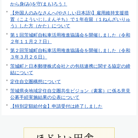
から身(み)を守(まも)ろう！
【外国人のみなさんへ(やさしい日本語)】雇用維持支援措
置（こよういじしえんそち）で１年在留（１ねんざいりゅ
う）した方（かた）について
第１回茨城町自転車活用推進協議会を開催しました（令和
２年１１月２７日）
第２回茨城町自転車活用推進協議会を開催しました（令和
３年３月２６日）
茨城町と日本郵便株式会社との包括連携に関する協定の締
結について
定住自立圏構想について
茨城県央地域定住自立圏共生ビジョン（素案）に係る意見
公募手続実施結果の公表について
【特別定額給付金】申請受付は終了しました