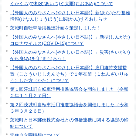
くかくち)で相次(あいつ)ぐ大雨(おおあめ)について
【外国人のみなさんへ(やさしい日本語)】新(あら)たな避難
情報(ひなんじょうほう)に関(かん)するおしらせ
茨城町自転車活用推進計画を策定しました！
【外国人のみなさんへ(やさしい日本語)】」新型(しんがた)
コロナウイルス(COVID-19)について
【外国人のみなさんへ(やさしい日本語)】」災害(さいがい)
から身(み)を守(まも)ろう！
【外国人のみなさんへ(やさしい日本語)】雇用維持支援措
置（こよういじしえんそち）で１年在留（１ねんざいりゅ
う）した方（かた）について
第１回茨城町自転車活用推進協議会を開催しました（令和
２年１１月２７日）
第２回茨城町自転車活用推進協議会を開催しました（令和
３年３月２６日）
茨城町と日本郵便株式会社との包括連携に関する協定の締
結について
定住自立圏構想について