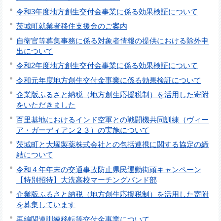
令和3年度地方創生交付金事業に係る効果検証について
茨城町就業者移住支援金のご案内
自衛官等募集事務に係る対象者情報の提供における除外申
出について
令和2年度地方創生交付金事業に係る効果検証について
令和元年度地方創生交付金事業に係る効果検証について
企業版ふるさと納税（地方創生応援税制）を活用した寄附
をいただきました
百里基地におけるインド空軍との戦闘機共同訓練（ヴィー
ア・ガーディアン２３）の実施について
茨城町と大塚製薬株式会社との包括連携に関する協定の締
結について
令和４年年末の交通事故防止県民運動街頭キャンペーン
【特別招待】大洗高校マーチングバンド部
企業版ふるさと納税（地方創生応援税制）を活用した寄附
を募集しています
再編関連訓練移転等交付金事業について