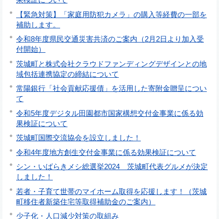
【緊急対策】「家庭用防犯カメラ」の購入等経費の一部を
補助します。
令和8年度県民交通災害共済のご案内（2月2日より加入受
付開始）
茨城町と株式会社クラウドファンディングデザインとの地
域包括連携協定の締結について
常陽銀行「社会貢献応援債」を活用した寄附金贈呈につい
て
令和5年度デジタル田園都市国家構想交付金事業に係る効
果検証について
茨城町国際交流協会を設立しました！
令和4年度地方創生交付金事業に係る効果検証について
シン・いばらきメシ総選挙2024 茨城町代表グルメが決定
しました！
若者・子育て世帯のマイホーム取得を応援します！（茨城
町移住者新築住宅等取得補助金のご案内）
少子化・人口減少対策の取組み