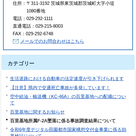
住所：
〒311-3192 茨城県東茨城郡茨城町大字小堤
1080番地
電話：
029-292-1111
直通電話：
029-215-8003
FAX：
029-292-6748
メールでのお問合わせはこちら
カテゴリー
生活道路における自動車の法定速度が引き下げられます
【注意】県内で交通死亡事故が多発しています！
空中給油・輸送機（KC-46A）の百里基地への配備につい
て
百里基地に関するお知らせ
百里基地所属F-2A墜落に係る事故調査結果について
令和6年度デジタル田園都市国家構想交付金事業に係る効
果検証について