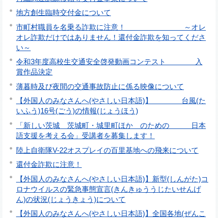
地方創生臨時交付金について
市町村職員を名乗る詐欺に注意！ ～オレ
オレ詐欺だけではありません！還付金詐欺を知ってくださ
い～
令和3年度高校生交通安全啓発動画コンテスト 入
賞作品決定
薄暮時及び夜間の交通事故防止に係る映像について
【外国人のみなさんへ(やさしい日本語)】 台風(た
いふう)16号(ごう)の情報(じょうほう)
「新しい茨城 茨城町・城里町ほか のための 日本
語支援を考える会」受講者を募集します！
陸上自衛隊V-22オスプレイの百里基地への飛来について
還付金詐欺に注意！
【外国人のみなさんへ(やさしい日本語)】新型(しんがた)コ
ロナウイルスの緊急事態宣言(きんきゅううじたいせんげ
ん)の状況(じょうきょう)について
【外国人のみなさんへ(やさしい日本語)】全国各地(ぜんこ