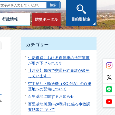
行政情報
防災ポータル
カテゴリー
生活道路における自動車の法定速度
が引き下げられます
【注意】県内で交通死亡事故が多発
しています！
空中給油・輸送機（KC-46A）の百里
基地への配備について
百里基地に関するお知らせ
4
百里基地所属F-2A墜落に係る事故調
査結果について