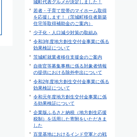
城町代表グルメが決定しました！
若者・子育て世帯のマイホーム取得
を応援します！（茨城町移住者新築
住宅等取得補助金のご案内）
少子化・人口減少対策の取組み
令和3年度地方創生交付金事業に係る
効果検証について
茨城町就業者移住支援金のご案内
自衛官等募集事務に係る対象者情報
の提供における除外申出について
令和2年度地方創生交付金事業に係る
効果検証について
令和元年度地方創生交付金事業に係
る効果検証について
企業版ふるさと納税（地方創生応援
税制）を活用した寄附をいただきま
した
百里基地におけるインド空軍との戦