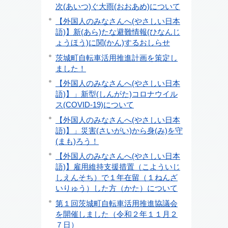
次(あいつ)ぐ大雨(おおあめ)について
【外国人のみなさんへ(やさしい日本
語)】新(あら)たな避難情報(ひなんじ
ょうほう)に関(かん)するおしらせ
茨城町自転車活用推進計画を策定し
ました！
【外国人のみなさんへ(やさしい日本
語)】」新型(しんがた)コロナウイル
ス(COVID-19)について
【外国人のみなさんへ(やさしい日本
語)】」災害(さいがい)から身(み)を守
(まも)ろう！
【外国人のみなさんへ(やさしい日本
語)】雇用維持支援措置（こよういじ
しえんそち）で１年在留（１ねんざ
いりゅう）した方（かた）について
第１回茨城町自転車活用推進協議会
を開催しました（令和２年１１月２
７日）