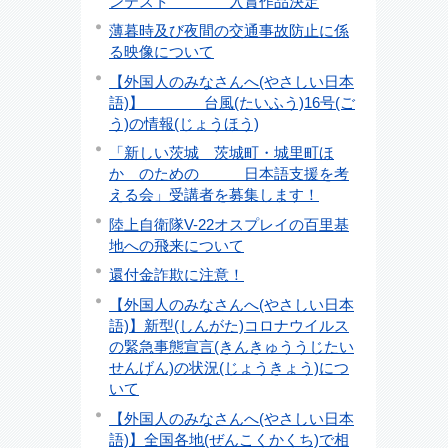
ンテスト 入賞作品決定
薄暮時及び夜間の交通事故防止に係
る映像について
【外国人のみなさんへ(やさしい日本
語)】 台風(たいふう)16号(ご
う)の情報(じょうほう)
「新しい茨城 茨城町・城里町ほ
か のための 日本語支援を考
える会」受講者を募集します！
陸上自衛隊V-22オスプレイの百里基
地への飛来について
還付金詐欺に注意！
【外国人のみなさんへ(やさしい日本
語)】新型(しんがた)コロナウイルス
の緊急事態宣言(きんきゅううじたい
せんげん)の状況(じょうきょう)につ
いて
【外国人のみなさんへ(やさしい日本
語)】全国各地(ぜんこくかくち)で相