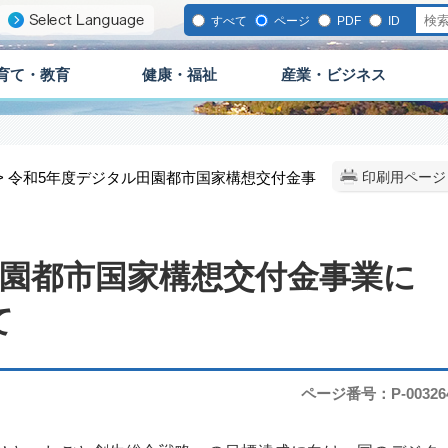
すべて
ページ
PDF
ID
育て・教育
健康・福祉
産業・ビジネス
> 令和5年度デジタル田園都市国家構想交付金事
印刷用ページ
田園都市国家構想交付金事業に
て
ページ番号：P-00326