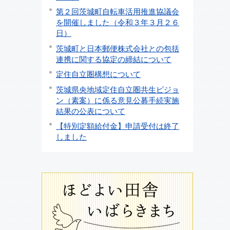
第２回茨城町自転車活用推進協議会
を開催しました（令和３年３月２６
日）
茨城町と日本郵便株式会社との包括
連携に関する協定の締結について
定住自立圏構想について
茨城県央地域定住自立圏共生ビジョ
ン（素案）に係る意見公募手続実施
結果の公表について
【特別定額給付金】申請受付は終了
しました