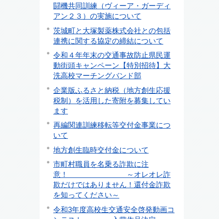
闘機共同訓練（ヴィーア・ガーディ
アン２３）の実施について
茨城町と大塚製薬株式会社との包括
連携に関する協定の締結について
令和４年年末の交通事故防止県民運
動街頭キャンペーン【特別招待】大
洗高校マーチングバンド部
企業版ふるさと納税（地方創生応援
税制）を活用した寄附を募集してい
ます
再編関連訓練移転等交付金事業につ
いて
地方創生臨時交付金について
市町村職員を名乗る詐欺に注
意！ ～オレオレ詐
欺だけではありません！還付金詐欺
を知ってください～
令和3年度高校生交通安全啓発動画コ