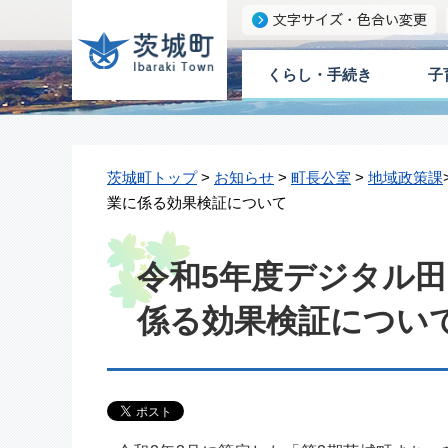
くらし・手続き
子
茨城町トップ
>
お知らせ
>
町長公室
>
地域政策課
業に係る効果検証について
令和5年度デジタル
係る効果検証につい