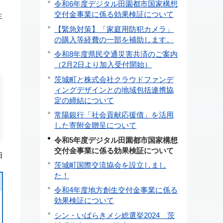
令和6年度デジタル田園都市国家構想
交付金事業に係る効果検証について
生
【緊急対策】「家庭用防犯カメラ」
の購入等経費の一部を補助します。
令和8年度県民交通災害共済のご案内
（2月2日より加入受付開始）
茨城町と株式会社クラウドファンデ
ィングデザインとの地域包括連携協
定の締結について
常陽銀行「社会貢献応援債」を活用
した寄附金贈呈について
令和5年度デジタル田園都市国家構想
交付金事業に係る効果検証について
日
茨城町国際交流協会を設立しまし
た！
令和4年度地方創生交付金事業に係る
効果検証について
シン・いばらきメシ総選挙2024 茨