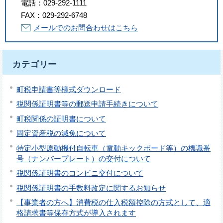
電話：
029-292-1111
FAX：
029-292-6748
メールでのお問合わせはこちら
カテゴリー
町税申請書等様式ダウンロード
税関係証明書等の郵送申請手続きについて
町税関係の証明書について
固定資産税の減免について
特定小型原動機付自転車（電動キックボード等）の標識番
号（ナンバープレート）の交付について
税関係証明書のコンビニ交付について
税関係証明書の手数料改定に関するお知らせ
【事業者の方へ】消費税の仕入税額控除の方式として、適
格請求書等保存方式が導入されます