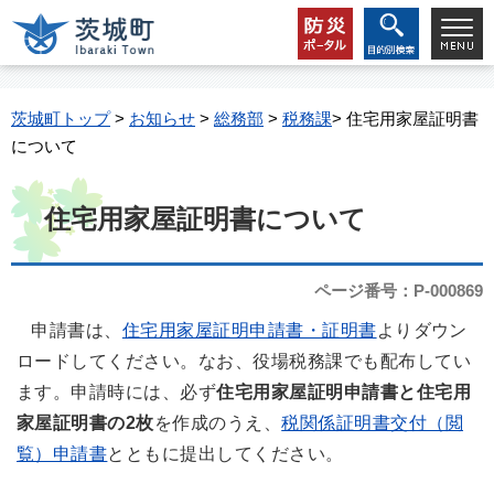
茨城町トップ
>
お知らせ
>
総務部
>
税務課
> 住宅用家屋証明書
について
住宅用家屋証明書について
ページ番号：P-000869
申請書は、
住宅用家屋証明申請書・証明書
よりダウン
ロードしてください。なお、役場税務課でも配布してい
ます。申請時には、必ず
住宅用家屋証明申請書と住宅用
家屋証明書の2枚
を作成のうえ、
税関係証明書交付（閲
覧）申請書
とともに提出してください。