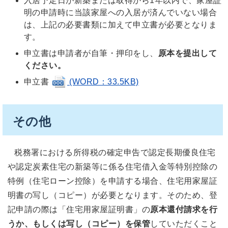
入居予定日が新築または取得から1年以内で、家屋証
明の申請時に当該家屋への入居が済んでいない場合
は、上記の必要書類に加えて申立書が必要となりま
す。
申立書は申請者が自筆・押印をし、
原本を提出して
ください。
申立書
(WORD：33.5KB)
その他
税務署における所得税の確定申告で認定長期優良住宅
や認定炭素住宅の新築等に係る住宅借入金等特別控除の
特例（住宅ローン控除）を申請する場合、住宅用家屋証
明書の写し（コピー）が必要となります。そのため、登
記申請の際は「住宅用家屋証明書」の
原本還付請求を行
うか、もしくは
写し（コピー）を保管
していただくこと