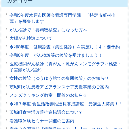
カテゴリー
令和9年度水戸市医師会看護専門学院 「特定市町村推
薦」を募集します
がん検診で「要精密検査」になった方へ
大腸がん検診について
令和8年度 健康診査（集団健診）を実施します・要予約
令和8年度 がん検診等の検診を受けましょう！
医療機関がん検診（胃がん・乳がんマンモグラフィ検査・
子宮頸がん検診）
女性の検診（ゆうゆう館での集団検診）のお知らせ
茨城町がん患者アピアランスケア支援事業のご案内
メンズクッキング教室 開催のお知らせ
令和７年度 食生活改善推進員養成講座 受講生大募集！！
茨城町食生活改善推進協議会について
看護職体験セミナー開催のご案内