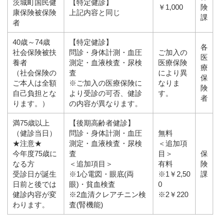
茨城町国民健
【特定健診】
￥1,000
険
康保険被保険
上記内容と同じ
課
者
40歳～74歳
【特定健診】
各
社会保険被扶
問診・身体計測・血圧
ご加入の
医
養者
測定・血液検査・尿検
医療保険
療
（社会保険の
査
により異
保
ご本人は全額
※ご加入の医療保険に
なりま
険
自己負担とな
より受診の可否、健診
す。
者
ります。）
の内容が異なります。
満75歳以上
【後期高齢者健診】
（健診当日）
問診・身体計測・血圧
無料
★注意★
測定・血液検査・尿検
＜追加項
今年度75歳に
査
目＞
保
なる方
＜追加項目＞
有料
険
受診日が誕生
※1心電図・眼底(両
※1￥2,50
課
日前と後では
眼)・貧血検査
0
健診内容が変
※2血清クレアチニン検
※2￥220
わります。
査(腎機能)