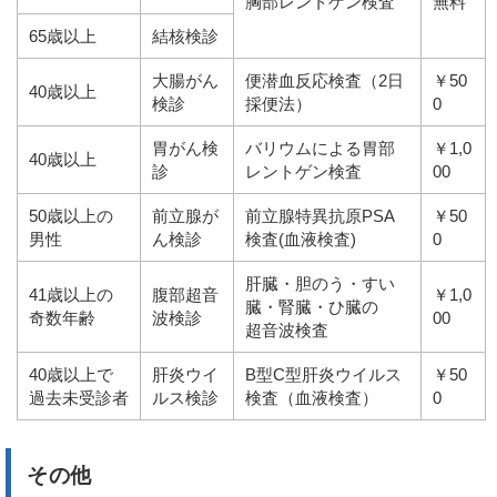
胸部レントゲン検査
無料
65歳以上
結核検診
大腸がん
便潜血反応検査（2日
￥50
40歳以上
検診
採便法）
0
胃がん検
バリウムによる胃部
￥1,0
40歳以上
診
レントゲン検査
00
50歳以上の
前立腺が
前立腺特異抗原PSA
￥50
男性
ん検診
検査(血液検査)
0
肝臓・胆のう・すい
41歳以上の
腹部超音
￥1,0
臓・腎臓・ひ臓の
奇数年齢
波検診
00
超音波検査
40歳以上で
肝炎ウイ
B型C型肝炎ウイルス
￥50
過去未受診者
ルス検診
検査（血液検査）
0
その他