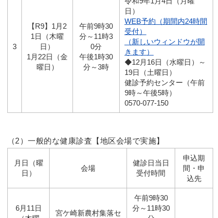
令和9年1月4日（月曜
日）
WEB予約（期間内24時間
【R9】1月2
午前9時30
受付）
1日（木曜
分～11時3
（新しいウィンドウが開
3
日）
0分
きます）
1月22日（金
午後1時30
◆12月16日（水曜日）～
曜日）
分～3時
19日（土曜日）
健診予約センター（午前
9時～午後5時）
0570-077-150
（2）一般的な健康診査【地区会場で実施】
申込期
月日（曜
健診日当日
会場
間・申
日）
受付時間
込先
午前9時30
6月11日
分～11時30
宮ケ崎新農村集落セ