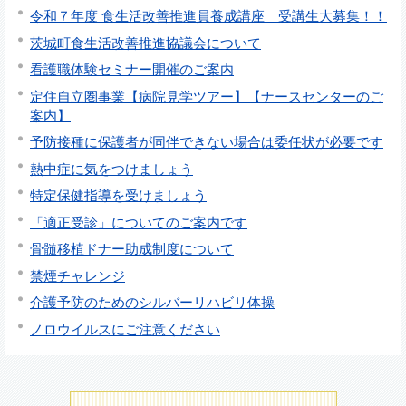
令和７年度 食生活改善推進員養成講座 受講生大募集！！
茨城町食生活改善推進協議会について
看護職体験セミナー開催のご案内
定住自立圏事業【病院見学ツアー】【ナースセンターのご
案内】
予防接種に保護者が同伴できない場合は委任状が必要です
熱中症に気をつけましょう
特定保健指導を受けましょう
「適正受診」についてのご案内です
骨髄移植ドナー助成制度について
禁煙チャレンジ
介護予防のためのシルバーリハビリ体操
ノロウイルスにご注意ください