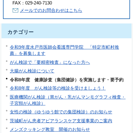
FAX：
029-240-7130
メールでのお問合わせはこちら
カテゴリー
令和9年度水戸市医師会看護専門学院 「特定市町村推
薦」を募集します
がん検診で「要精密検査」になった方へ
大腸がん検診について
令和8年度 健康診査（集団健診）を実施します・要予約
令和8年度 がん検診等の検診を受けましょう！
医療機関がん検診（胃がん・乳がんマンモグラフィ検査・
子宮頸がん検診）
女性の検診（ゆうゆう館での集団検診）のお知らせ
茨城町がん患者アピアランスケア支援事業のご案内
メンズクッキング教室 開催のお知らせ