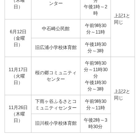
（木曜
分
ンター
日）
午後1時～2
時
上記
1
と
同じ
午前9時30
中石崎公民館
6月12日
分～11時
（金曜
午後1時30
日）
旧広浦小学校体育館
分～3時
午前9時30
11月17日
分～11時30
桜の郷コミュニティ
（火曜
分
センター
日）
午後1時30
分～3時
上記
2
と
同じ
下雨ヶ谷ふるさとコ
午前9時30
11月26日
ミュニティセンター
分～11時
（木曜
午後2時～3
日）
旧川根小学校体育館
時30分