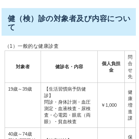
健（検）診の対象者及び内容につい
て
（1）一般的な健康診査
問
個人負担
合
対象者
健診名・内容
金
せ
先
19歳～39歳
【生活習慣病予防健
健
診】
康
問診・身体計測・血圧
￥1,000
増
測定・血液検査・尿検
進
査・心電図・眼底（両
課
眼）・貧血検査
40歳～74歳
保