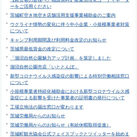
ーをご活用ください
茨城町空き地空き店舗活用支援事業補助金のご案内
ウクライナ情勢の変化に伴う中小企業・小規模事業者対策
について
キャンプ利用期間及び利用料金改定のお知らせ
茨城県最低賃金の改定について
「涸沼自然公園魅力アップ計画」を策定しました
涸沼自然公園売店「いととんぼ」
新型コロナウイルス感染症の影響による特別労働相談窓口
について
小規模事業者持続化補助金における新型コロナウイルス感
染症による影響を受けた事業者の証明書の発行について
工場立地法の届出窓口が変わります
茨城労働局からのお知らせ
茨城労働局からのお知らせ（有給休暇取得促進）
茨城町観光協会公式フェイスブックとツイッターを始めま