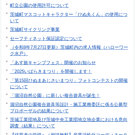
町立公園の使用許可について
茨城町マスコットキャラクター「ひぬ丸くん」の使用につ
いて
茨城町サイクリング事業
セーフティネット保証認定について
（令和8年7月27日更新）茨城町内の求人情報（ハローワー
ク水戸）
「あす旅キャンプフェス」開催のお知らせ
「2025いばらきまつり」を開催します！
「第15回ひぬまあじさいまつり」フォトコンテストの開催
について
「涸沼自然公園」に新しい複合遊具が誕生！
涸沼自然公園複合遊具等設計・施工業務委託に係る公募型
プロポーザルの結果について
茨城工業団地及び茨城中央工業団地立地企業における意向
調査（結果）について
【経営者の皆様へ／相談無料】産業活性化コーディネータ