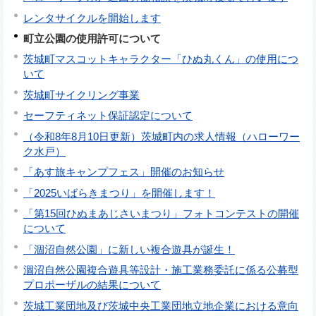
レンタサイクルを開始します
町立公園の使用許可について
茨城町マスコットキャラクター「ひぬ丸くん」の使用につ
いて
茨城町サイクリング事業
セーフティネット保証認定について
（令和8年8月10日更新）茨城町内の求人情報（ハローワー
ク水戸）
「あす旅キャンプフェス」開催のお知らせ
「2025いばらきまつり」を開催します！
「第15回ひぬまあじさいまつり」フォトコンテストの開催
について
「涸沼自然公園」に新しい複合遊具が誕生！
涸沼自然公園複合遊具等設計・施工業務委託に係る公募型
プロポーザルの結果について
茨城工業団地及び茨城中央工業団地立地企業における意向