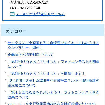
直通電話：
029-240-7124
FAX：
029-292-6748
メールでのお問合わせはこちら
カテゴリー
サイクリング企画第６弾！自転車でめぐる「まちめぐりス
タンプラリー」開催！
企業向けの認定制度について
「第16回ひぬまあじさいまつり」フォトコンテストの開催
について
「第16回ひぬまあじさいまつり」を開催します！
【申請期間延長】茨城町中小企業等エネルギー価格高騰対
策支援金について
「第１５回ひぬまあじさいまつり」フォトコンテスト審査
結果について
ハローワーク水戸巡回労働相談を茨城町役場で行います