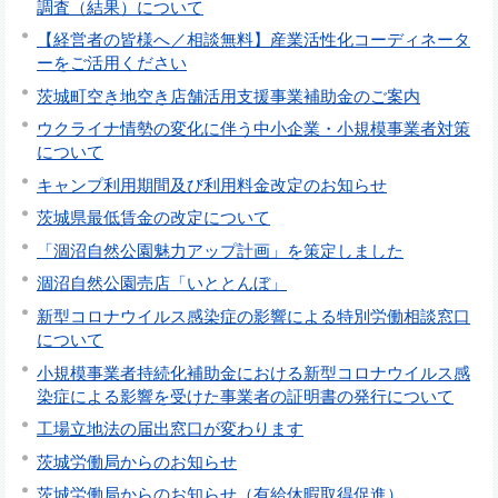
調査（結果）について
【経営者の皆様へ／相談無料】産業活性化コーディネータ
ーをご活用ください
茨城町空き地空き店舗活用支援事業補助金のご案内
ウクライナ情勢の変化に伴う中小企業・小規模事業者対策
について
キャンプ利用期間及び利用料金改定のお知らせ
茨城県最低賃金の改定について
「涸沼自然公園魅力アップ計画」を策定しました
涸沼自然公園売店「いととんぼ」
新型コロナウイルス感染症の影響による特別労働相談窓口
について
小規模事業者持続化補助金における新型コロナウイルス感
染症による影響を受けた事業者の証明書の発行について
工場立地法の届出窓口が変わります
茨城労働局からのお知らせ
茨城労働局からのお知らせ（有給休暇取得促進）