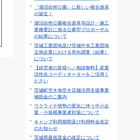
「涸沼自然公園」に新しい複合遊具
が誕生！
涸沼自然公園複合遊具等設計・施工
業務委託に係る公募型プロポーザル
の結果について
茨城工業団地及び茨城中央工業団地
立地企業における意向調査（結果）
について
【経営者の皆様へ／相談無料】産業
活性化コーディネーターをご活用く
ださい
茨城町空き地空き店舗活用支援事業
補助金のご案内
ウクライナ情勢の変化に伴う中小企
業・小規模事業者対策について
キャンプ利用期間及び利用料金改定
のお知らせ
茨城県最低賃金の改定について