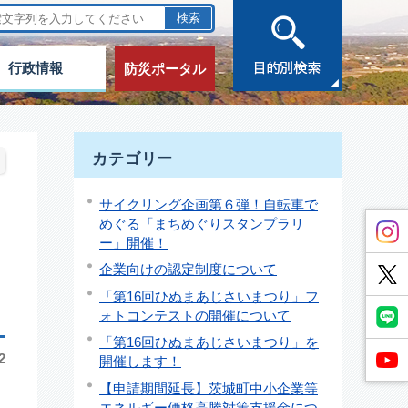
行政情報
防災ポータル
カテゴリー
サイクリング企画第６弾！自転車で
めぐる「まちめぐりスタンプラリ
ー」開催！
企業向けの認定制度について
「第16回ひぬまあじさいまつり」フ
ォトコンテストの開催について
「第16回ひぬまあじさいまつり」を
2
開催します！
【申請期間延長】茨城町中小企業等
エネルギー価格高騰対策支援金につ