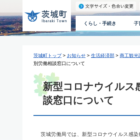
くらし・手続き
子
茨城町トップ
>
お知らせ
>
生活経済部
>
商工観光
別労働相談窓口について
新型コロナウイルス
談窓口について
茨城労働局では、新型コロナウイルス感染