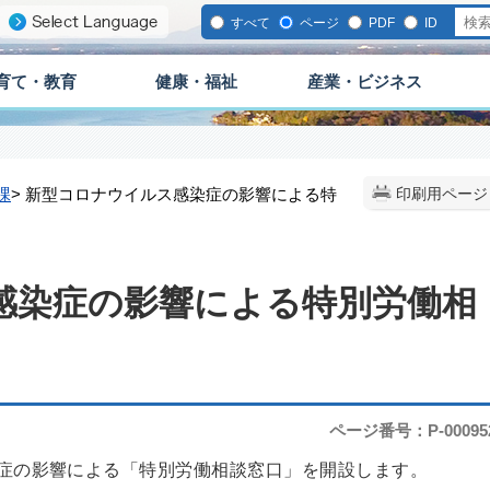
すべて
ページ
PDF
ID
育て・教育
健康・福祉
産業・ビジネス
課
> 新型コロナウイルス感染症の影響による特
印刷用ページ
感染症の影響による特別労働相
ページ番号：P-00095
症の影響による「特別労働相談窓口」を開設します。