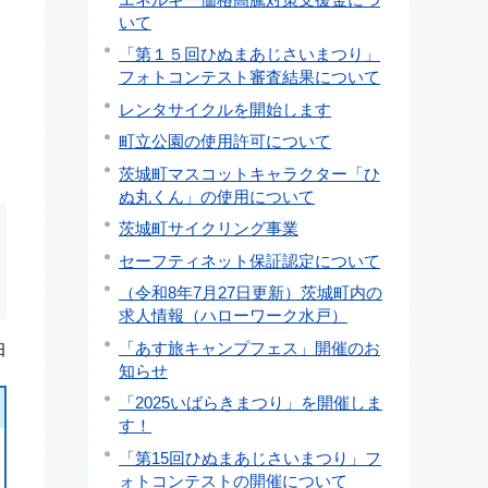
いて
「第１５回ひぬまあじさいまつり」
フォトコンテスト審査結果について
レンタサイクルを開始します
町立公園の使用許可について
茨城町マスコットキャラクター「ひ
ぬ丸くん」の使用について
茨城町サイクリング事業
セーフティネット保証認定について
（令和8年7月27日更新）茨城町内の
求人情報（ハローワーク水戸）
「あす旅キャンプフェス」開催のお
日
知らせ
「2025いばらきまつり」を開催しま
す！
「第15回ひぬまあじさいまつり」フ
ォトコンテストの開催について