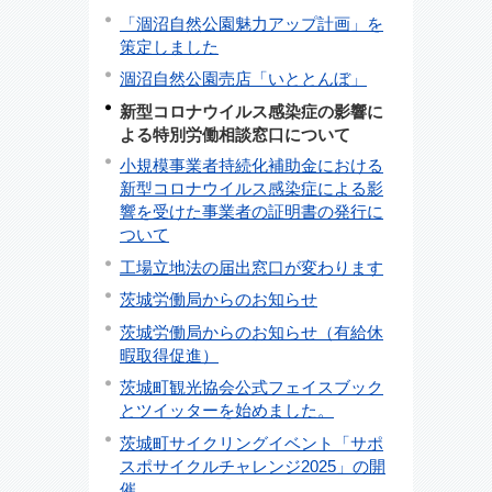
「涸沼自然公園魅力アップ計画」を
策定しました
涸沼自然公園売店「いととんぼ」
新型コロナウイルス感染症の影響に
よる特別労働相談窓口について
小規模事業者持続化補助金における
新型コロナウイルス感染症による影
響を受けた事業者の証明書の発行に
ついて
工場立地法の届出窓口が変わります
茨城労働局からのお知らせ
茨城労働局からのお知らせ（有給休
暇取得促進）
茨城町観光協会公式フェイスブック
とツイッターを始めました。
茨城町サイクリングイベント「サポ
スポサイクルチャレンジ2025」の開
催