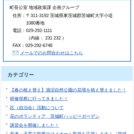
町長公室 地域政策課 企画グループ
住所：
〒311-3192 茨城県東茨城郡茨城町大字小堤
1080番地
電話：
029-292-1111
（
内線
：
231
232
）
FAX：
029-292-6748
メールでのお問合わせはこちら
カテゴリー
【春の植え替え】涸沼自然公園の花壇を植え替えました！
研修視察に行ってきました！
区（自治会）活動について
花のボランティア 茨城町ハッピーガーデン
講習会を開催しました！
若者・子育て世帯のマイホーム取得を応援します！（茨城