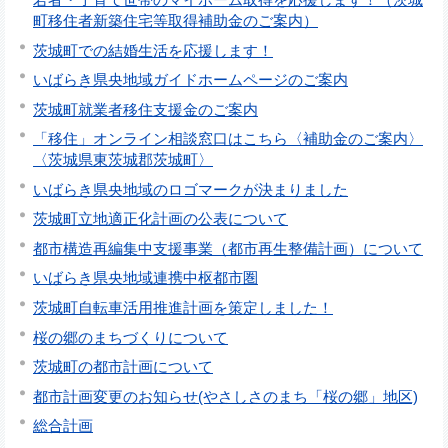
町移住者新築住宅等取得補助金のご案内）
茨城町での結婚生活を応援します！
いばらき県央地域ガイドホームページのご案内
茨城町就業者移住支援金のご案内
「移住」オンライン相談窓口はこちら〈補助金のご案内〉
〈茨城県東茨城郡茨城町〉
いばらき県央地域のロゴマークが決まりました
茨城町立地適正化計画の公表について
都市構造再編集中支援事業（都市再生整備計画）について
いばらき県央地域連携中枢都市圏
茨城町自転車活用推進計画を策定しました！
桜の郷のまちづくりについて
茨城町の都市計画について
都市計画変更のお知らせ(やさしさのまち「桜の郷」地区)
総合計画