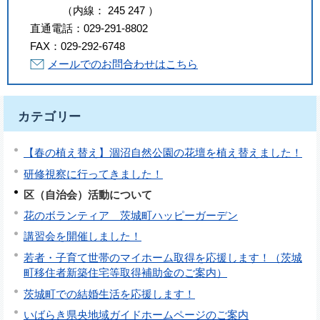
（
内線
：
245
247
）
直通電話：
029-291-8802
FAX：
029-292-6748
メールでのお問合わせはこちら
カテゴリー
【春の植え替え】涸沼自然公園の花壇を植え替えました！
研修視察に行ってきました！
区（自治会）活動について
花のボランティア 茨城町ハッピーガーデン
講習会を開催しました！
若者・子育て世帯のマイホーム取得を応援します！（茨城
町移住者新築住宅等取得補助金のご案内）
茨城町での結婚生活を応援します！
いばらき県央地域ガイドホームページのご案内