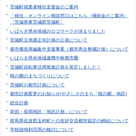
茨城町就業者移住支援金のご案内
「移住」オンライン相談窓口はこちら〈補助金のご案内〉
〈茨城県東茨城郡茨城町〉
いばらき県央地域のロゴマークが決まりました
茨城町立地適正化計画の公表について
都市構造再編集中支援事業（都市再生整備計画）について
いばらき県央地域連携中枢都市圏
茨城町自転車活用推進計画を策定しました！
桜の郷のまちづくりについて
茨城町の都市計画について
都市計画変更のお知らせ(やさしさのまち「桜の郷」地区)
総合計画
前田・長岡地区「地区計画」について
群馬県佐波郡玉村町との友好交流都市協定の締結について
学校跡地利活用の検討について