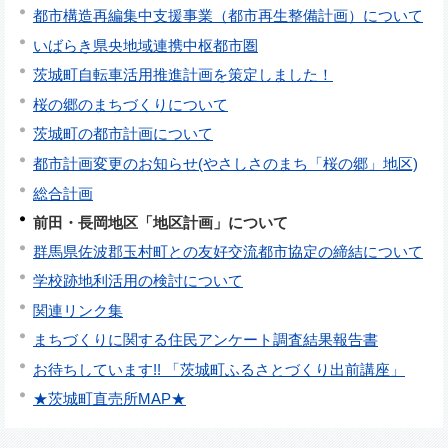
都市構造再編集中支援事業（都市再生整備計画）について
いばらき県央地域連携中枢都市圏
茨城町自転車活用推進計画を策定しました！
桜の郷のまちづくりについて
茨城町の都市計画について
都市計画変更のお知らせ(やさしさのまち「桜の郷」地区)
総合計画
前田・長岡地区「地区計画」について
群馬県佐波郡玉村町との友好交流都市協定の締結について
学校跡地利活用の検討について
関連リンク集
まちづくりに関する住民アンケート調査結果報告書
お待ちしています!! 「茨城町ふるさとづくり出前講座」
★茨城町直売所MAP★