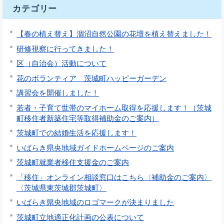
カテゴリー
【春の植え替え】涸沼自然公園の花壇を植え替えました！
研修視察に行ってきました！
区（自治会）活動について
花のボランティア 茨城町ハッピーガーデン
講習会を開催しました！
若者・子育て世帯のマイホーム取得を応援します！（茨城
町移住者新築住宅等取得補助金のご案内）
茨城町での結婚生活を応援します！
いばらき県央地域ガイドホームページのご案内
茨城町就業者移住支援金のご案内
「移住」オンライン相談窓口はこちら〈補助金のご案内〉
〈茨城県東茨城郡茨城町〉
いばらき県央地域のロゴマークが決まりました
茨城町立地適正化計画の公表について