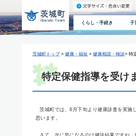
くらし・手続き
子
茨城町トップ
>
健康・福祉
>
健康相談・検診
> 
特定保健指導を受け
茨城町では、6月下旬より健康診査を実施
思います。
さて、次に気になるのは健診結果ですね。健