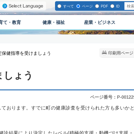
すべて
ページ
PDF
ID
育て・教育
健康・福祉
産業・ビジネス
特定保健指導を受けましょう
印刷用ページ
ましょう
ページ番号：P-00122
しております。すでに町の健康診査を受けられた方も多いか
診結果により決定したレベル(積極的支援・動機づけ支援・