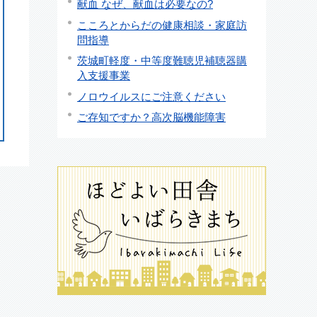
献血 なぜ、献血は必要なの?
こころとからだの健康相談・家庭訪
問指導
茨城町軽度・中等度難聴児補聴器購
入支援事業
ノロウイルスにご注意ください
ご存知ですか？高次脳機能障害