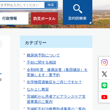
行政情報
防災ポータル
カテゴリー
糖尿病予防について
不妊に関する相談
令和8年度 健康診査（集団健診）を
実施します・要予約
9
化学物質過敏症をご存じですか？
と
なかよし教室
茨城町がん患者アピアランスケア支
援事業のご案内
茨城町不妊治療費助成事業のご案内