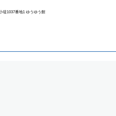
小堤1037番地1 ゆうゆう館