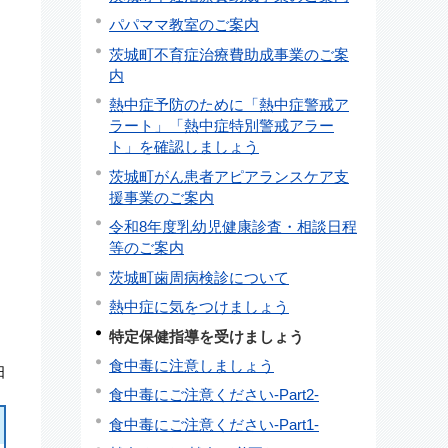
受
パパママ教室のご案内
茨城町不育症治療費助成事業のご案
内
熱中症予防のために「熱中症警戒ア
ラート」「熱中症特別警戒アラー
ト」を確認しましょう
茨城町がん患者アピアランスケア支
援事業のご案内
令和8年度乳幼児健康診査・相談日程
等のご案内
茨城町歯周病検診について
熱中症に気をつけましょう
特定保健指導を受けましょう
食中毒に注意しましょう
日
食中毒にご注意ください-Part2-
食中毒にご注意ください-Part1-