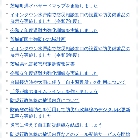
茨城町洪水ハザードマップを更新しました
イオンタウン水戸南で防災相談窓口の設置や防災備蓄品の
展示を実施しました（令和7年度）
令和７年度避難力強化訓練を実施しました
茨城町国土強靭化地域計画
イオンタウン水戸南で防災相談窓口の設置や防災備蓄品の
展示を実施しました（令和6年度）
茨城県地震被害想定調査報告書
令和６年度避難力強化訓練を実施しました
台風接近時や大雨に伴う「自主避難所」の利用について
「我が家のタイムライン」を作りましょう
防災行政無線の放送内容について
防衛省の補助金を活用して防災行政無線のデジタル化更新
工事を実施しました
災害に備えて自主防災組織を結成しましょう
防災行政無線の放送内容などのメール配信サービスを開始