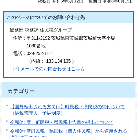
掲載日 令和5年6月12日
更新日 令和8年6月15日
このページについてのお問い合わせ先
総務部 税務課 住民税グループ
住所：
〒311-3192 茨城県東茨城郡茨城町大字小堤
1080番地
電話：
029-292-1111
（
内線
：
133
134
135
）
メールでのお問合わせはこちら
カテゴリー
【国外転出される方向け】町民税・県民税の納付ついて
（納税管理人・予納制度）
令和8年度 町民税・県民税申告書の提出について
令和8年度町民税・県民税（個人住民税）から適用される