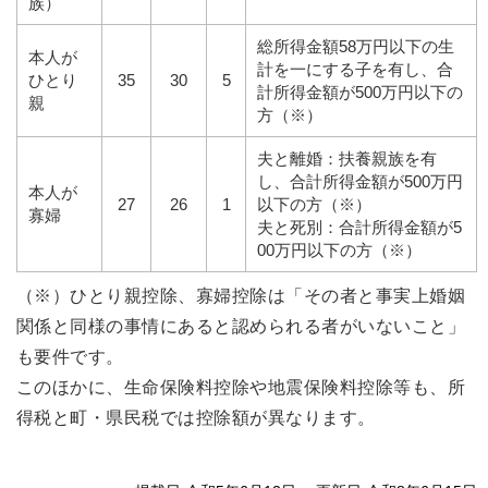
族）
総所得金額58万円以下の生
本人が
計を一にする子を有し、合
ひとり
35
30
5
計所得金額が500万円以下の
親
方（※）
夫と離婚：扶養親族を有
し、合計所得金額が500万円
本人が
27
26
1
以下の方（※）
寡婦
夫と死別：合計所得金額が5
00万円以下の方（※）
（※）ひとり親控除、寡婦控除は「その者と事実上婚姻
関係と同様の事情にあると認められる者がいないこと」
も要件です。
このほかに、生命保険料控除や地震保険料控除等も、所
得税と町・県民税では控除額が異なります。