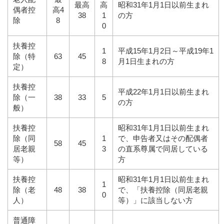
最高
高
昭和31年1月1日以前生まれ
偶者控
高4
38
1
の方
除
8
0
扶養控
1
平成15年1月2日～平成19年1
除（特
63
45
8
月1日生まれの方
定）
扶養控
平成22年1月1日以前生まれ
除（一
38
33
5
の方
般）
扶養控
昭和31年1月1日以前生まれ
除（同
1
で、申告者又はその配偶者
58
45
居老親
3
の直系尊属で同居している
等）
方
扶養控
昭和31年1月1日以前生まれ
1
除（老
48
38
で、「扶養控除（同居老親
0
人）
等）」に該当しない方
普通障