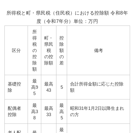
所得税と町・県民税（住民税）における控除額 令和8年
度（令和7年分）単位：万円
所
得
町・
控
税
県民
除
区分
の
税
額
備考
控
の
控
の
除
除額
差
額
最
基礎控
最高
合計所得金額に応じた控除
高9
5
除
43
額
5
最
最
配偶者
最高
昭和31年1月2日以降生まれ
高3
高
控除
33
の方
8
5
最
老人配
最