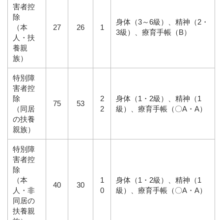
害者控
除
身体（3～6級）、精神（2・
（本
27
26
1
3級）、療育手帳（B）
人・扶
養親
族）
特別障
害者控
除
2
身体（1・2級）、精神（1
75
53
（同居
2
級）、療育手帳（〇A・A）
の扶養
親族）
特別障
害者控
除
（本
1
身体（1・2級）、精神（1
40
30
人・非
0
級）、療育手帳（〇A・A）
同居の
扶養親