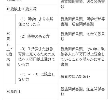
親族関係書類、送金関係書
類
16歳以上30歳未満
（1）留学により非居
親族関係書類、留学ビザ等
住となった方
書類、送金関係書類
30
親族関係書類、送金関係書
（2）障害のある方
歳
類
以
（3）生活費または教
親族関係書類、その年に親
上7
育費に充てるための支
族各人に38万円以上送金し
0歳
払を38万円以上受けて
ていることを明らかにする
未
いる方
書類
満
（1）～（3）に該当し
扶養控除の対象外
ない方
親族関係書類、送金関係書
70歳以上
類