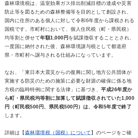
森林環境税は、温室効果ガス排出削減目標の達成や災害
防止等を図るための森林整備等を目的として創設され、
国内に住所のある個人に対して令和6年度から課税される
国税です。市町村において、個人住民税（町・県民税）
均等割と併せて
年額
1,000
円
を賦課徴収することとされ、
一度国に納付された後、森林環境譲与税として都道府
県・市町村へ譲与される仕組みになっています。
なお、
「東日本大震災からの復興に関し地方公共団体が
実施する防災のための施策に必要な財源の確保に係る地
方税の臨時特例に関する法律」に基づき、
平成26年度か
ら町・県民税均等割に加算して賦課徴収されていた
1,000
円（町民税500円、県民税500円）は、令和5年度で終了
します。
詳細は【
森林環境税（国税）について
】のページをご確