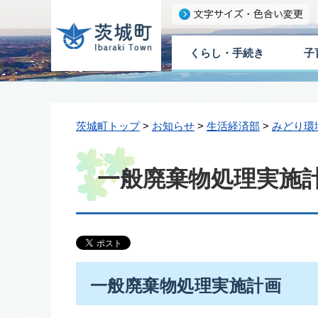
くらし・手続き
子
茨城町トップ
>
お知らせ
>
生活経済部
>
みどり環
一般廃棄物処理実施
一般廃棄物処理実施計画