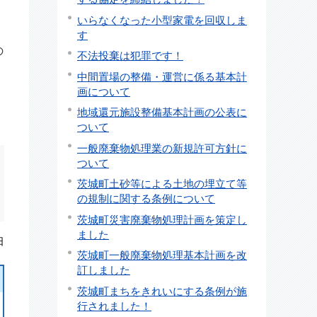
いらなくなった小型家電を回収しま
す
の
不法投棄は犯罪です！
中間置場の整備・運営に係る基本計
画について
地域還元施設整備基本計画の公表に
ついて
一般廃棄物処理業の新規許可方針に
ついて
茨城町土砂等による土地の埋立て等
の規制に関する条例について
茨城町災害廃棄物処理計画を策定し
ました
日
茨城町一般廃棄物処理基本計画を改
訂しました
茨城町まちをきれいにする条例が施
行されました！