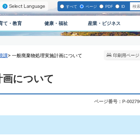
すべて
ページ
PDF
ID
育て・教育
健康・福祉
産業・ビジネス
境課
> 一般廃棄物処理実施計画について
印刷用ページ
計画について
ページ番号：P-00279