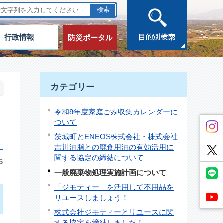
行政情報
防災ポータル
カテゴリー
令和8年度家庭ごみ収集カレンダーに
ついて
茨城町とENEOS株式会社・株式会社
吉川油脂との廃食用油の有効活用に
関する協定の締結について
6
一般廃棄物処理実施計画について
「ジモティー」を活用して不用品を
リユースしましょう！
株式会社ジモティーとリユースに関
する協定を締結しました！