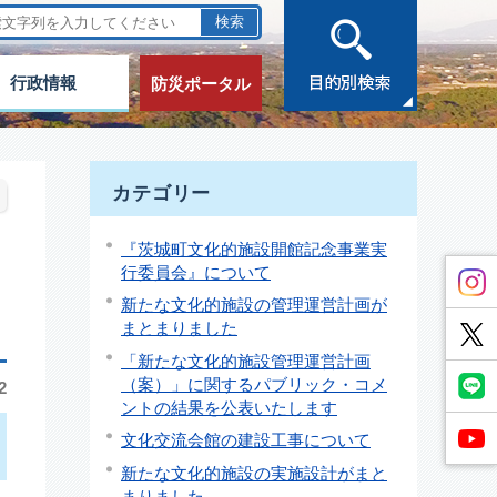
行政情報
防災ポータル
カテゴリー
『茨城町文化的施設開館記念事業実
行委員会』について
新たな文化的施設の管理運営計画が
まとまりました
「新たな文化的施設管理運営計画
（案）」に関するパブリック・コメ
2
ントの結果を公表いたします
文化交流会館の建設工事について
新たな文化的施設の実施設計がまと
まりました