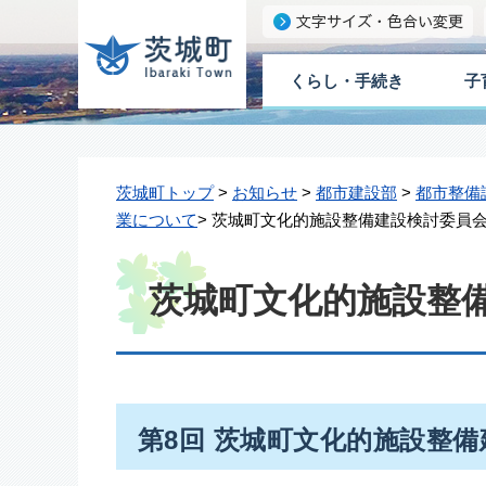
くらし・手続き
子
茨城町トップ
>
お知らせ
>
都市建設部
>
都市整備
業について
> 茨城町文化的施設整備建設検討委員
茨城町文化的施設整
第8回 茨城町文化的施設整