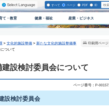
すべて
ページ
PDF
ID
育て・教育
健康・福祉
産業・ビジネス
課
>
文化的施設整備
>
新たな文化的施設整備事
印刷用ページ
会について
備建設検討委員会について
ページ番号：P-00157
備建設検討委員会