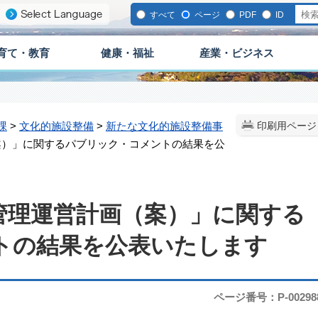
すべて
ページ
PDF
ID
育て・教育
健康・福祉
産業・ビジネス
課
>
文化的施設整備
>
新たな文化的施設整備事
印刷用ページ
案）」に関するパブリック・コメントの結果を公
管理運営計画（案）」に関する
トの結果を公表いたします
ページ番号：P-00298