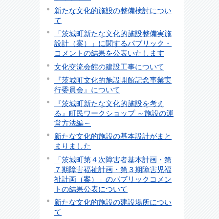
新たな文化的施設の整備検討につい
て
「茨城町新たな文化的施設整備実施
設計（案）」に関するパブリック・
コメントの結果を公表いたします
文化交流会館の建設工事について
『茨城町文化的施設開館記念事業実
行委員会』について
『茨城町新たな文化的施設を考え
る』町民ワークショップ ～施設の運
営方法編～
新たな文化的施設の基本設計がまと
まりました
「茨城町第４次障害者基本計画・第
７期障害福祉計画・第３期障害児福
祉計画（案）」のパブリックコメン
トの結果公表について
新たな文化的施設の建設場所につい
て