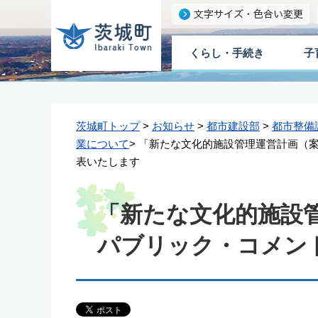
くらし・手続き
子
茨城町トップ
>
お知らせ
>
都市建設部
>
都市整備
業について
> 「新たな文化的施設管理運営計画（
表いたします
「新たな文化的施設
パブリック・コメン