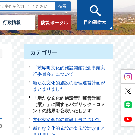
行政情報
防災ポータル
カテゴリー
『茨城町文化的施設開館記念事業実
行委員会』について
新たな文化的施設の管理運営計画が
まとまりました
「新たな文化的施設管理運営計画
（案）」に関するパブリック・コメ
ントの結果を公表いたします
文化交流会館の建設工事について
8
新たな文化的施設の実施設計がまと
まりました