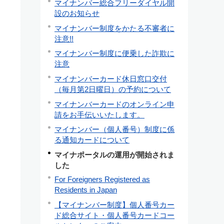
マイナンバー総合フリーダイヤル開
設のお知らせ
マイナンバー制度をかたる不審者に
注意!!
マイナンバー制度に便乗した詐欺に
注意
マイナンバーカード休日窓口交付
（毎月第2日曜日）の予約について
マイナンバーカードのオンライン申
請をお手伝いいたします。
マイナンバー（個人番号）制度に係
る通知カードについて
マイナポータルの運用が開始されま
した
For Foreigners Registered as
Residents in Japan
【マイナンバー制度】個人番号カー
ド総合サイト・個人番号カードコー