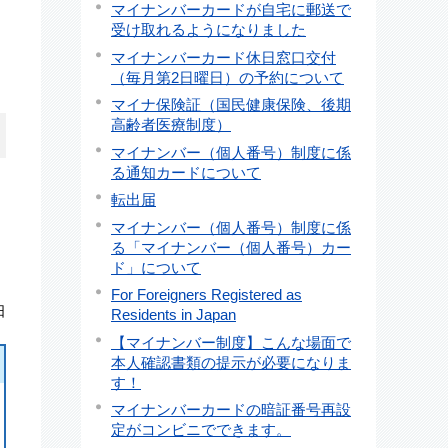
マイナンバーカードが自宅に郵送で
受け取れるようになりました
し
マイナンバーカード休日窓口交付
（毎月第2日曜日）の予約について
マイナ保険証（国民健康保険、後期
高齢者医療制度）
マイナンバー（個人番号）制度に係
る通知カードについて
転出届
マイナンバー（個人番号）制度に係
る「マイナンバー（個人番号）カー
ド」について
For Foreigners Registered as
日
Residents in Japan
【マイナンバー制度】こんな場面で
本人確認書類の提示が必要になりま
す！
マイナンバーカードの暗証番号再設
定がコンビニでできます。