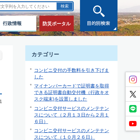
行政情報
防災ポータル
カテゴリー
コンビニ交付の手数料を引き下げま
した
マイナンバーカードで証明書を取得
できる証明書自動交付機（行政キオ
スク端末)を設置しました
1
コンビニ交付サービスのメンテナン
スについて（２月１３日から２月１
６日）
コンビニ交付サービスのメンテナン
スについて（１０月２６日）