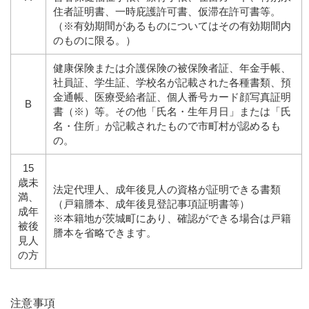
住者証明書、一時庇護許可書、仮滞在許可書等。
（※有効期間があるものについてはその有効期間内
のものに限る。）
健康保険または介護保険の被保険者証、年金手帳、
社員証、学生証、学校名が記載された各種書類、預
金通帳、医療受給者証、個人番号カード顔写真証明
B
書（※）等。その他「氏名・生年月日」または「氏
名・住所」が記載されたもので市町村が認めるも
の。
15
歳未
法定代理人、成年後見人の資格が証明できる書類
満、
（戸籍謄本、成年後見登記事項証明書等）
成年
※本籍地が茨城町にあり、確認ができる場合は戸籍
被後
謄本を省略できます。
見人
の方
注意事項