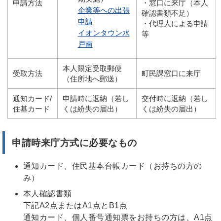
申請方法
・窓口に来庁（本人
企業等への出張
確認書類不足）
申請
・代理人による申請
イオンタウン水
等
戸南
本人限定受取郵便
受取方法
町民課窓口に来庁
（住所地へ郵送）
通知カード/
申請時に返納（若し
交付時に返納（若し
住基カード
くは紛失の届出）
くは紛失の届出）
申請時来庁方式に必要なもの
通知カード、住民基本台帳カード（お持ちの方の
み）
本人確認書類
下記A2点またはA1点とB1点
通知カード、個人番号通知票をお持ちの方は、A1点