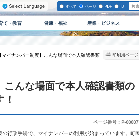
すべて
ページ
PDF
ID
育て・教育
健康・福祉
産業・ビジネス
 【マイナンバー制度】こんな場面で本人確認書類
印刷用ページ
】こんな場面で本人確認書類の
す！
ページ番号：P-00007
策の行政手続で、マイナンバーの利用が始まっています。町