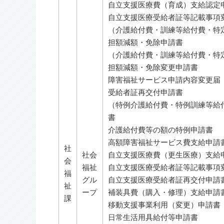
自立支援医療費（育成）支給認定
自立支援医療受給者証等記載事項
（介護給付費・訓練等給付費・特
担額減額・免除申請書
（介護給付費・訓練等給付費・特
担額減額・免除変更申請書
障害福祉サービス申請内容変更届
受給者証再交付申請書
（特例介護給付費・特例訓練等給
書
介護給付費等の額の特例申請書
高額障害福祉サービス費支給申請
社
社会
自立支援医療費（更生医療）支給
会
福祉
自立支援医療受給者証等記載事項
福
グル
自立支援医療受給者証再交付申請
祉
ープ
補装具費（購入・修理）支給申請
課
移動支援事業利用（変更）申請書
日常生活用具給付等申請書