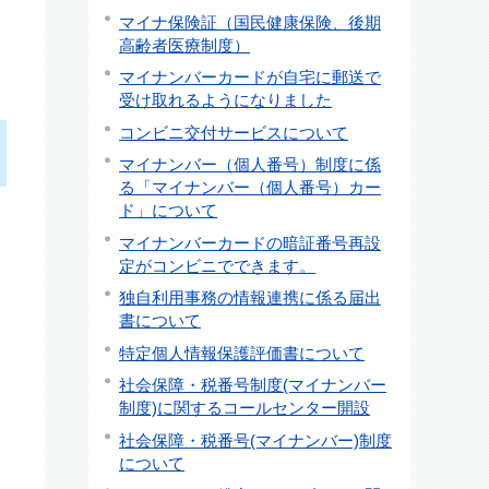
マイナ保険証（国民健康保険、後期
高齢者医療制度）
マイナンバーカードが自宅に郵送で
受け取れるようになりました
コンビニ交付サービスについて
マイナンバー（個人番号）制度に係
る「マイナンバー（個人番号）カー
ド」について
マイナンバーカードの暗証番号再設
定がコンビニでできます。
独自利用事務の情報連携に係る届出
書について
特定個人情報保護評価書について
社会保障・税番号制度(マイナンバー
制度)に関するコールセンター開設
社会保障・税番号(マイナンバー)制度
について