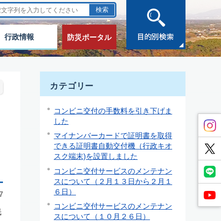
行政情報
防災ポータル
カテゴリー
コンビニ交付の手数料を引き下げま
した
マイナンバーカードで証明書を取得
できる証明書自動交付機（行政キオ
スク端末)を設置しました
コンビニ交付サービスのメンテナン
スについて（２月１３日から２月１
６日）
7
コンビニ交付サービスのメンテナン
民
スについて（１０月２６日）