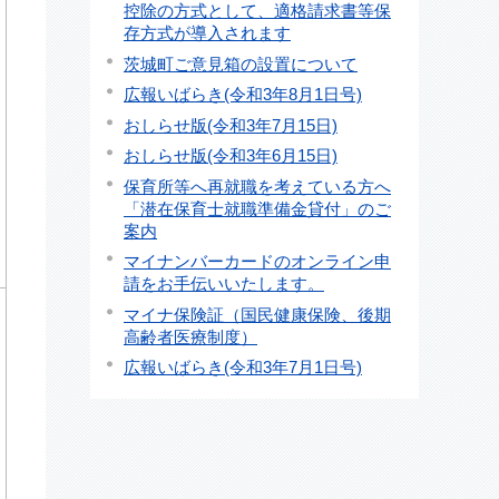
控除の方式として、適格請求書等保
存方式が導入されます
茨城町ご意見箱の設置について
広報いばらき(令和3年8月1日号)
おしらせ版(令和3年7月15日)
おしらせ版(令和3年6月15日)
保育所等へ再就職を考えている方へ
「潜在保育士就職準備金貸付」のご
案内
マイナンバーカードのオンライン申
請をお手伝いいたします。
マイナ保険証（国民健康保険、後期
高齢者医療制度）
広報いばらき(令和3年7月1日号)