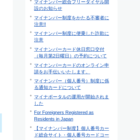
マイナンバー総合フリーダイヤル開
設のお知らせ
マイナンバー制度をかたる不審者に
注意!!
マイナンバー制度に便乗した詐欺に
注意
マイナンバーカード休日窓口交付
（毎月第2日曜日）の予約について
マイナンバーカードのオンライン申
請をお手伝いいたします。
マイナンバー（個人番号）制度に係
る通知カードについて
マイナポータルの運用が開始されま
した
For Foreigners Registered as
Residents in Japan
【マイナンバー制度】個人番号カー
ド総合サイト・個人番号カードコー