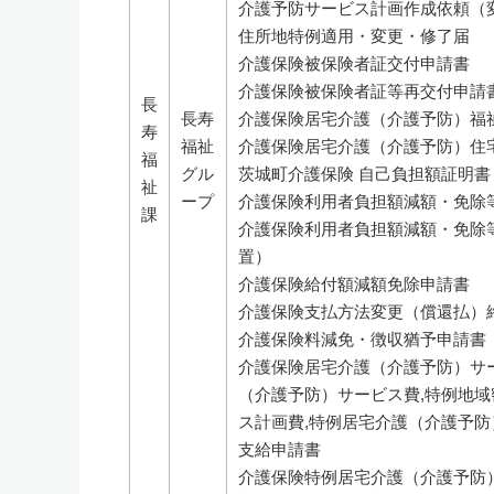
介護予防サービス計画作成依頼（
住所地特例適用・変更・修了届
介護保険被保険者証交付申請書
介護保険被保険者証等再交付申請
長
長寿
介護保険居宅介護（介護予防）福
寿
福祉
介護保険居宅介護（介護予防）住
福
グル
茨城町介護保険 自己負担額証明書
祉
ープ
介護保険利用者負担額減額・免除
課
介護保険利用者負担額減額・免除
置）
介護保険給付額減額免除申請書
介護保険支払方法変更（償還払）
介護保険料減免・徴収猶予申請書
介護保険居宅介護（介護予防）サー
（介護予防）サービス費,特例地
ス計画費,特例居宅介護（介護予防
支給申請書
介護保険特例居宅介護（介護予防