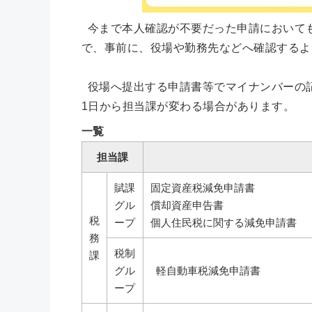
今まで本人確認が不要だった申請において
で、事前に、役場や勤務先などへ確認するよ
役場へ提出する申請書等でマイナンバーの記
1日から担当課が変わる場合があります。
一覧
担当課
賦課
固定資産税減免申請書
グル
償却資産申告書
税
ープ
個人住民税に関する減免申請書
務
税制
課
グル
軽自動車税減免申請書
ープ