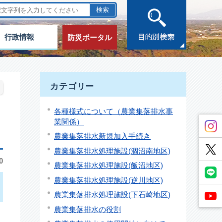
行政情報
防災ポータル
カテゴリー
各種様式について（農業集落排水事
業関係）
農業集落排水新規加入手続き
農業集落排水処理施設(涸沼南地区)
0
農業集落排水処理施設(飯沼地区)
農業集落排水処理施設(逆川地区)
農業集落排水処理施設(下石崎地区)
農業集落排水の役割