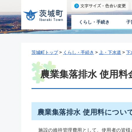
くらし・手続き
子
茨城町トップ
>
くらし・手続き
>
上・下水道
>
下
農業集落排水 使用料
農業集落排水 使用料につい
施設の維持管理費用として、使用者の皆様