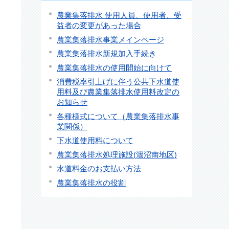
農業集落排水 使用人員、使用者、受
益者の変更があった場合
農業集落排水事業メインページ
農業集落排水新規加入手続き
農業集落排水の使用開始に向けて
消費税率引上げに伴う公共下水道使
用料及び農業集落排水使用料改定の
お知らせ
各種様式について（農業集落排水事
業関係）
下水道使用料について
農業集落排水処理施設(涸沼南地区)
水道料金のお支払い方法
農業集落排水の役割