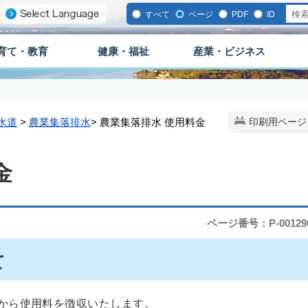
すべて
ページ
PDF
ID
育て・教育
健康・福祉
産業・ビジネス
水道
>
農業集落排水
> 農業集落排水 使用料金
印刷用ページ
金
ページ番号：P-00129
て
から使用料を徴収いたします。