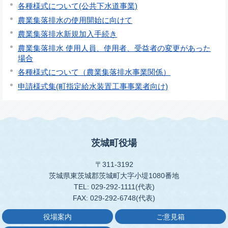
各種様式について(公共下水道事業)
農業集落排水の使用開始に向けて
農業集落排水新規加入手続き
農業集落排水 使用人員、使用者、受益者の変更があった
場合
各種様式について（農業集落排水事業関係）
申請様式集(町指定給水装置工事事業者向け)
茨城町役場
〒311-3192
茨城県東茨城郡茨城町大字小堤1080番地
TEL: 029-292-1111(代表)
FAX: 029-292-6748(代表)
役場案内
ご意見箱