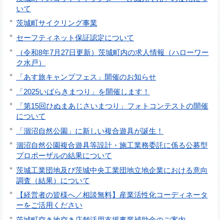
いて
茨城町サイクリング事業
セーフティネット保証認定について
（令和8年7月27日更新）茨城町内の求人情報（ハローワー
ク水戸）
「あす旅キャンプフェス」開催のお知らせ
「2025いばらきまつり」を開催します！
「第15回ひぬまあじさいまつり」フォトコンテストの開催
について
「涸沼自然公園」に新しい複合遊具が誕生！
涸沼自然公園複合遊具等設計・施工業務委託に係る公募型
プロポーザルの結果について
茨城工業団地及び茨城中央工業団地立地企業における意向
調査（結果）について
【経営者の皆様へ／相談無料】産業活性化コーディネータ
ーをご活用ください
茨城町空き地空き店舗活用支援事業補助金のご案内