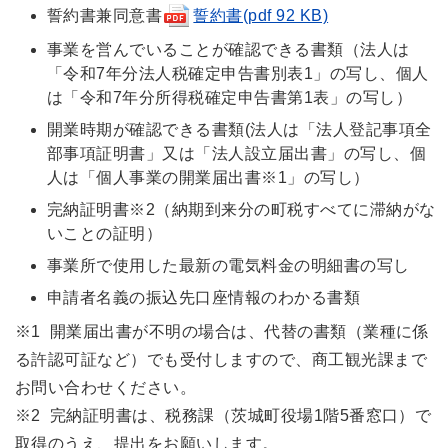
誓約書兼同意書
誓約書(pdf 92 KB)
事業を営んでいることが確認できる書類
（法人は
「令和7年分法人税確定申告書別表1」の写し、個人
は「令和7年分所得税確定申告書第1表」の写し）
開業時期が確認できる書類(法人は「法人登記事項全
部事項証明書」又は「法人設立届出書」の写し、個
人は「個人事業の開業届出書※1」の写し）
完納証明書※2（納期到来分の町税すべてに滞納がな
いことの証明）
事業所で使用した最新の電気料金の明細書の写し
申請者名義の振込先口座情報のわかる書類
※1 開業届出書が不明の場合は、代替の書類（業種に係
る許認可証など）でも受付しますので、商工観光課まで
お問い合わせください。
※2 完納証明書は、税務課（茨城町役場1階5番窓口）で
取得のうえ、提出をお願いします。