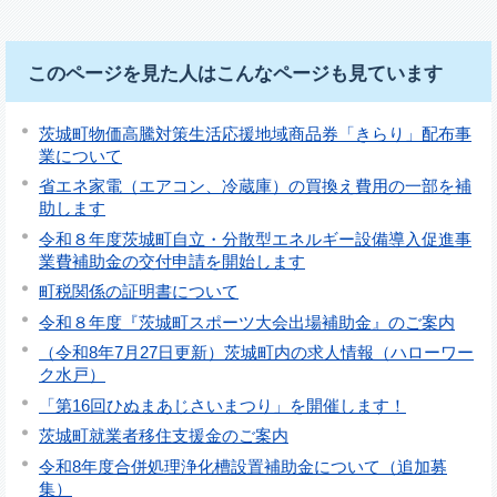
このページを見た人はこんなページも見ています
茨城町物価高騰対策生活応援地域商品券「きらり」配布事
業について
省エネ家電（エアコン、冷蔵庫）の買換え費用の一部を補
助します
令和８年度茨城町自立・分散型エネルギー設備導入促進事
業費補助金の交付申請を開始します
町税関係の証明書について
令和８年度『茨城町スポーツ大会出場補助金』のご案内
（令和8年7月27日更新）茨城町内の求人情報（ハローワー
ク水戸）
「第16回ひぬまあじさいまつり」を開催します！
茨城町就業者移住支援金のご案内
令和8年度合併処理浄化槽設置補助金について（追加募
集）