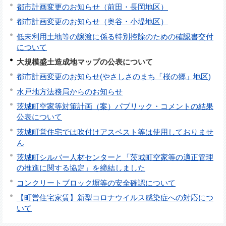
都市計画変更のお知らせ（前田・長岡地区）
都市計画変更のお知らせ（奥谷・小堤地区）
低未利用土地等の譲渡に係る特別控除のための確認書交付
について
大規模盛土造成地マップの公表について
都市計画変更のお知らせ(やさしさのまち「桜の郷」地区)
水戸地方法務局からのお知らせ
茨城町空家等対策計画（案）パブリック・コメントの結果
公表について
茨城町営住宅では吹付けアスベスト等は使用しておりませ
ん
茨城町シルバー人材センターと「茨城町空家等の適正管理
の推進に関する協定」を締結しました
コンクリートブロック塀等の安全確認について
【町営住宅家賃】新型コロナウイルス感染症への対応につ
いて