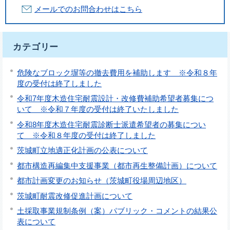
メールでのお問合わせはこちら
カテゴリー
危険なブロック塀等の撤去費用を補助します ※令和８年
度の受付は終了しました
令和7年度木造住宅耐震設計・改修費補助希望者募集につ
いて ※令和７年度の受付は終了いたしました
令和8年度木造住宅耐震診断士派遣希望者の募集につい
て ※令和８年度の受付は終了しました
茨城町立地適正化計画の公表について
都市構造再編集中支援事業（都市再生整備計画）について
都市計画変更のお知らせ（茨城町役場周辺地区）
茨城町耐震改修促進計画について
土採取事業規制条例（案）パブリック・コメントの結果公
表について