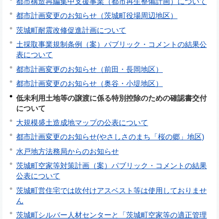
都市構造再編集中支援事業（都市再生整備計画）について
都市計画変更のお知らせ（茨城町役場周辺地区）
茨城町耐震改修促進計画について
土採取事業規制条例（案）パブリック・コメントの結果公
表について
都市計画変更のお知らせ（前田・長岡地区）
都市計画変更のお知らせ（奥谷・小堤地区）
低未利用土地等の譲渡に係る特別控除のための確認書交付
について
大規模盛土造成地マップの公表について
都市計画変更のお知らせ(やさしさのまち「桜の郷」地区)
水戸地方法務局からのお知らせ
茨城町空家等対策計画（案）パブリック・コメントの結果
公表について
茨城町営住宅では吹付けアスベスト等は使用しておりませ
ん
茨城町シルバー人材センターと「茨城町空家等の適正管理